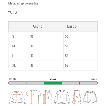
Medidas aproximadas:
TALLA
Ancho
Largo
S
36
50
M
38
52
L
40
54
XL
43
56