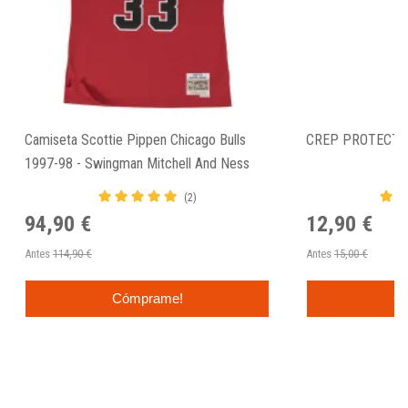
Camiseta Scottie Pippen Chicago Bulls
CREP PROTECT 
1997-98 - Swingman Mitchell And Ness
(2)
94,90 €
12,90 €
Antes
114,90 €
Antes
15,00 €
Cómprame!
C