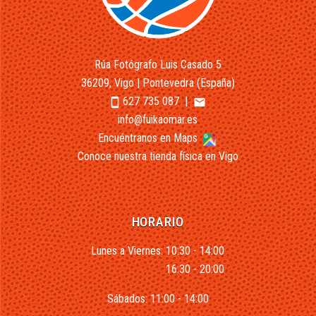
Rúa Fotógrafo Luis Casado 5
36209, Vigo | Pontevedra (España)
627 735 087
|
smartphone
email
info@fuikaomar.es
Encuéntranos en Maps
Conoce nuestra tienda física en Vigo
HORARIO
Lunes a Viernes: 10:30 - 14:00
16:30 - 20:00
Sábados: 11:00 - 14:00