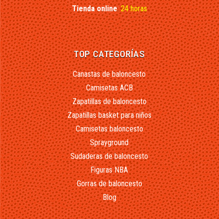
Tienda online
:
24 horas
TOP CATEGORÍAS
Canastas de baloncesto
Camisetas ACB
Zapatillas de baloncesto
Zapatillas basket para niños
Camisetas baloncesto
Sprayground
Sudaderas de baloncesto
Figuras NBA
Gorras de baloncesto
Blog