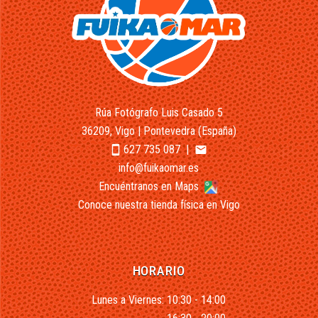
Rúa Fotógrafo Luis Casado 5
36209, Vigo | Pontevedra (España)
627 735 087
|
smartphone
email
info@fuikaomar.es
Encuéntranos en Maps
Conoce nuestra tienda física en Vigo
HORARIO
Lunes a Viernes: 10:30 - 14:00