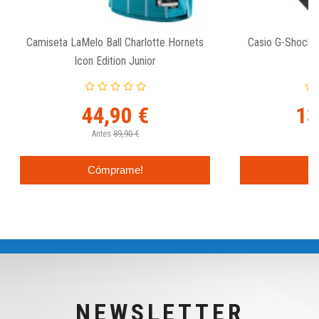
Camiseta LaMelo Ball Charlotte Hornets
Casio G-Shock
Icon Edition Junior
44,90 €
13
Antes
89,90 €
An
Cómprame!
C
NEWSLETTER