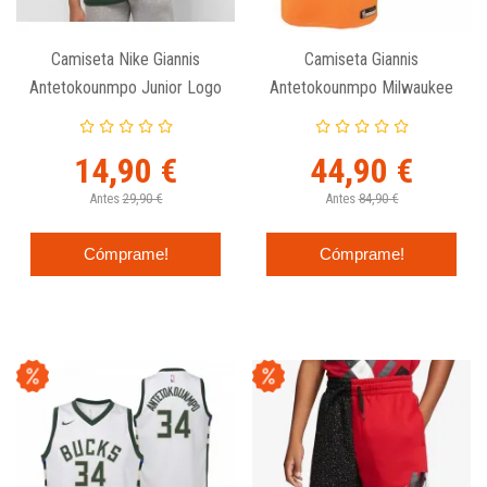
Camiseta Nike Giannis
Camiseta Giannis
Antetokounmpo Junior Logo
Antetokounmpo Milwaukee
Dry Tee
Bucks City Edition - Nike
Swingman Ce Junior
14,90 €
44,90 €
Antes
29,90 €
Antes
84,90 €
Cómprame!
Cómprame!