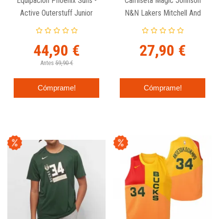
Equipación Phoenix Suns -
Camiseta Magic Johnson
Active Outerstuff Junior
N&N Lakers Mitchell And
Ness Junior Morada
44,90 €
27,90 €
Antes
59,90 €
Cómprame!
Cómprame!