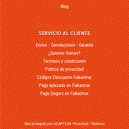
Blog
SERVICIO AL CLIENTE
Envios - Devoluciones - Garantía
¿Quienes Somos?
Terminos y condiciones
Política de privacidad
Códigos Descuento Fuikaomar
Pago aplazado en Fuikaomar
Pago Seguro en Fuikaomar
Sitio protegido por reCAPTCHA.
Privacidad
-
Términos