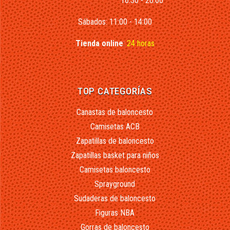
16:30 - 20:00
Sábados: 11:00 - 14:00
Tienda online
:
24 horas
TOP CATEGORÍAS
Canastas de baloncesto
Camisetas ACB
Zapatillas de baloncesto
Zapatillas basket para niños
Camisetas baloncesto
Sprayground
Sudaderas de baloncesto
Figuras NBA
Gorras de baloncesto