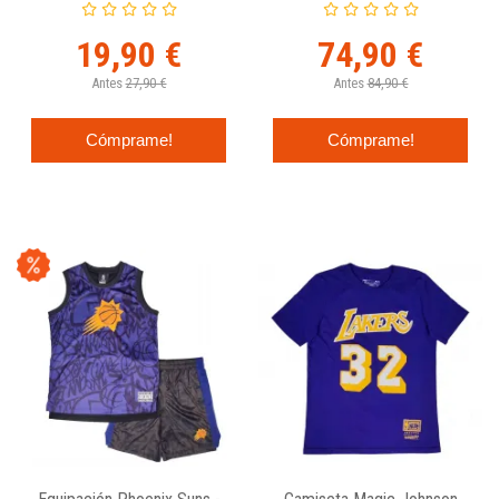
PELICANS "CITY EDITION"
19,90 €
74,90 €
Antes
27,90 €
Antes
84,90 €
Cómprame!
Cómprame!