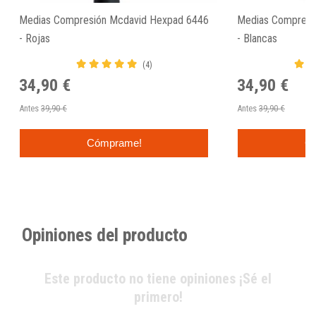
Medias Compresión Mcdavid Hexpad 6446
Medias Compresi
- Rojas
- Blancas
(4)
34,90 €
34,90 €
Antes
39,90 €
Antes
39,90 €
Cómprame!
C
Opiniones del producto
Este producto no tiene opiniones ¡Sé el
primero!