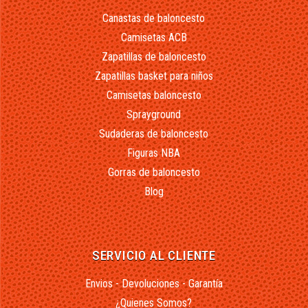
Canastas de baloncesto
Camisetas ACB
Zapatillas de baloncesto
Zapatillas basket para niños
Camisetas baloncesto
Sprayground
Sudaderas de baloncesto
Figuras NBA
Gorras de baloncesto
Blog
SERVICIO AL CLIENTE
Envios - Devoluciones - Garantía
¿Quienes Somos?