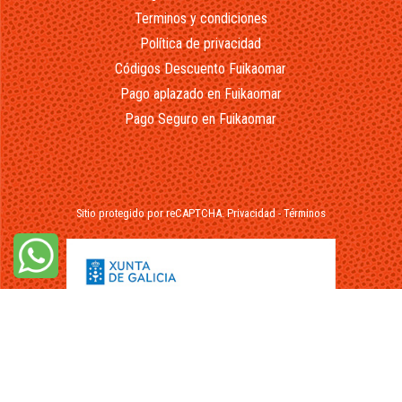
Terminos y condiciones
Política de privacidad
Códigos Descuento Fuikaomar
Pago aplazado en Fuikaomar
Pago Seguro en Fuikaomar
Sitio protegido por reCAPTCHA.
Privacidad
-
Términos