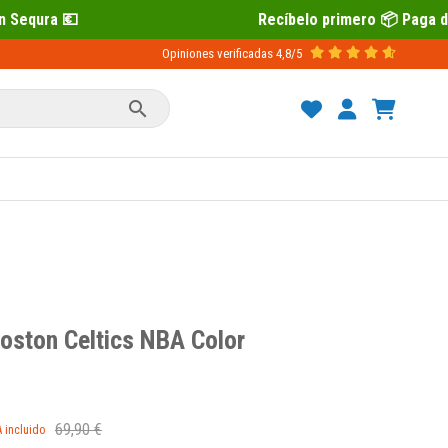
Recíbelo primero 📦 Paga después con Seq
Opiniones verificadas
4,8/5

Boston Celtics NBA Color
69,90 €
A incluido