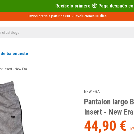
Recíbelo primero 📦 Paga después con Sequra 💶
Envios gratis a partir de 60€ -
Devoluciones
30 días
 de baloncesto
or Insert - New Era
NEW ERA
Pantalon largo 
Insert - New Era
44,90 €
IV