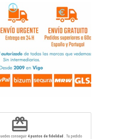
redeem
 puedes conseguir
4
puntos de fidelidad
. Tu pedido