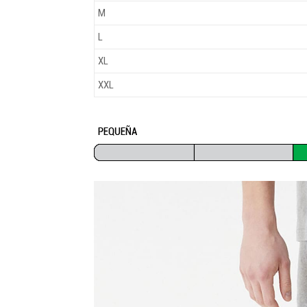
M
L
XL
XXL