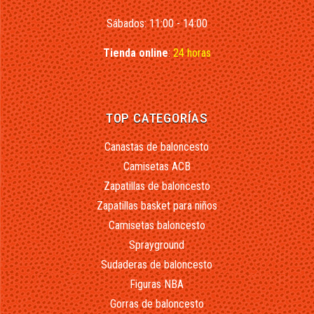
Sábados: 11:00 - 14:00
Tienda online
:
24 horas
TOP CATEGORÍAS
Canastas de baloncesto
Camisetas ACB
Zapatillas de baloncesto
Zapatillas basket para niños
Camisetas baloncesto
Sprayground
Sudaderas de baloncesto
Figuras NBA
Gorras de baloncesto