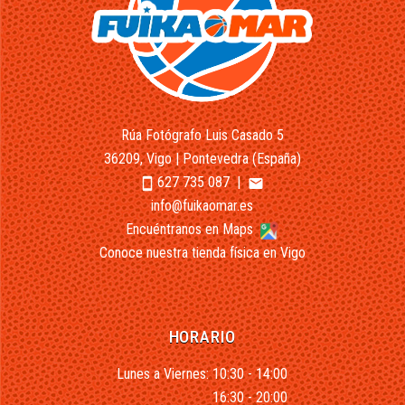
Rúa Fotógrafo Luis Casado 5
36209, Vigo | Pontevedra (España)
627 735 087
|
smartphone
email
info@fuikaomar.es
Encuéntranos en Maps
Conoce nuestra tienda física en Vigo
HORARIO
Lunes a Viernes: 10:30 - 14:00
16:30 - 20:00