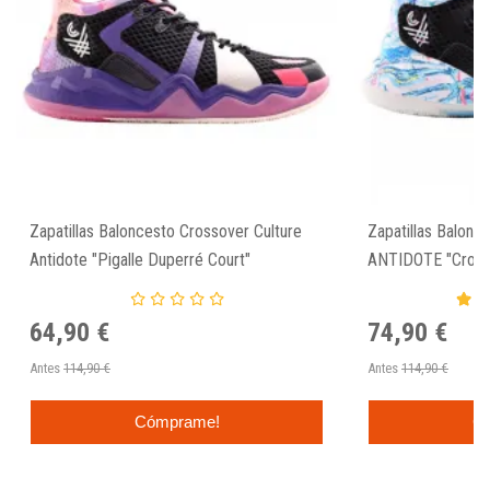
Zapatillas Baloncesto Crossover Culture
Zapatillas Balonc
Antidote "Pigalle Duperré Court"
ANTIDOTE "Cromb
64,90 €
74,90 €
Antes
114,90 €
Antes
114,90 €
Cómprame!
C