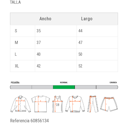
TALLA
Ancho
Largo
S
35
44
M
37
47
L
40
50
XL
42
52
Referencia
60856134