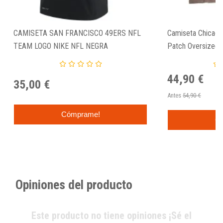
CAMISETA SAN FRANCISCO 49ERS NFL
Camiseta Chicago
TEAM LOGO NIKE NFL NEGRA
Patch Oversized 
44,90 €
35,00 €
Antes
54,90 €
Cómprame!
C
Opiniones del producto
Este producto no tiene opiniones ¡Sé el