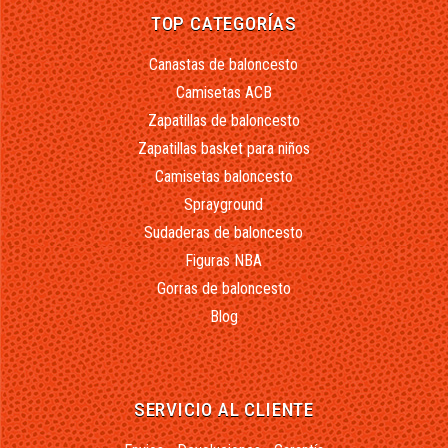
TOP CATEGORÍAS
Canastas de baloncesto
Camisetas ACB
Zapatillas de baloncesto
Zapatillas basket para niños
Camisetas baloncesto
Sprayground
Sudaderas de baloncesto
Figuras NBA
Gorras de baloncesto
Blog
SERVICIO AL CLIENTE