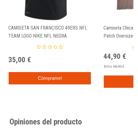
CAMISETA SAN FRANCISCO 49ERS NFL
Camiseta Chicago
TEAM LOGO NIKE NFL NEGRA
Patch Oversized 
44,90 €
35,00 €
Antes
54,90 €
Cómprame!
C
Opiniones del producto