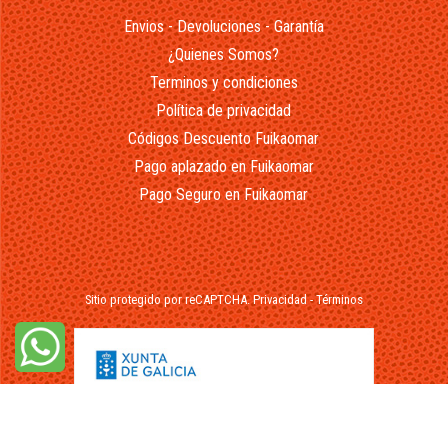
Envios - Devoluciones - Garantía
¿Quienes Somos?
Terminos y condiciones
Política de privacidad
Códigos Descuento Fuikaomar
Pago aplazado en Fuikaomar
Pago Seguro en Fuikaomar
Sitio protegido por reCAPTCHA.
Privacidad
-
Términos