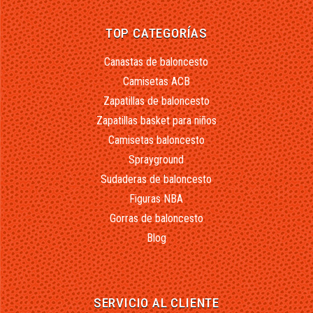
TOP CATEGORÍAS
Canastas de baloncesto
Camisetas ACB
Zapatillas de baloncesto
Zapatillas basket para niños
Camisetas baloncesto
Sprayground
Sudaderas de baloncesto
Figuras NBA
Gorras de baloncesto
Blog
SERVICIO AL CLIENTE