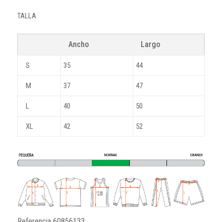
TALLA
Ancho
Largo
S
35
44
M
37
47
L
40
50
XL
42
52
Referencia
60856133