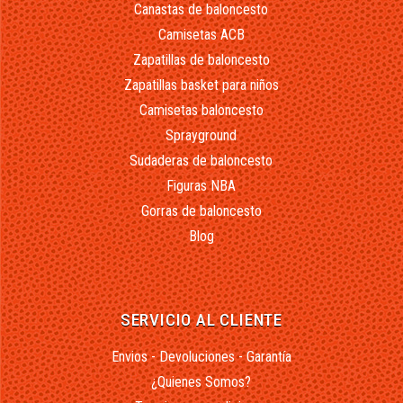
Canastas de baloncesto
Camisetas ACB
Zapatillas de baloncesto
Zapatillas basket para niños
Camisetas baloncesto
Sprayground
Sudaderas de baloncesto
Figuras NBA
Gorras de baloncesto
Blog
SERVICIO AL CLIENTE
Envios - Devoluciones - Garantía
¿Quienes Somos?