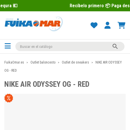
Recíbelo primero 📦 Paga después con S

FuikaOmar.es
Outlet baloncesto
Outlet de sneakers
NIKE AIR ODYSSEY
OG - RED
NIKE AIR ODYSSEY OG - RED