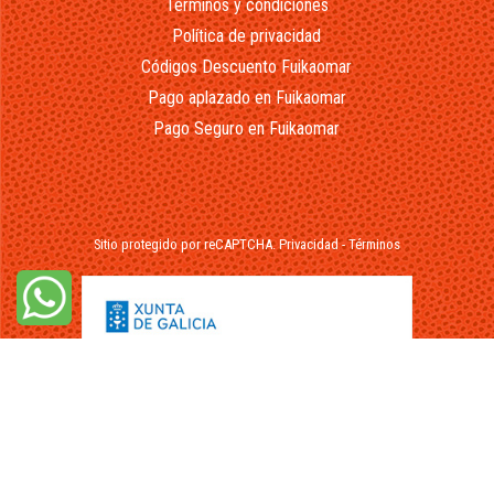
Terminos y condiciones
Política de privacidad
Códigos Descuento Fuikaomar
Pago aplazado en Fuikaomar
Pago Seguro en Fuikaomar
Sitio protegido por reCAPTCHA.
Privacidad
-
Términos