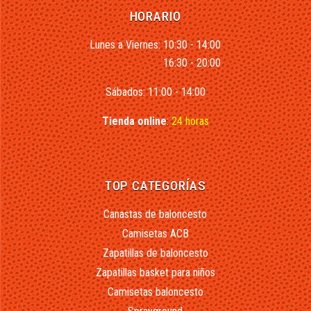
HORARIO
Lunes a Viernes: 10:30 - 14:00
16:30 - 20:00
Sábados: 11:00 - 14:00
Tienda online
:
24 horas
TOP CATEGORÍAS
Canastas de baloncesto
Camisetas ACB
Zapatillas de baloncesto
Zapatillas basket para niños
Camisetas baloncesto