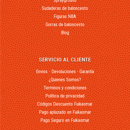
Sprayground
Sudaderas de baloncesto
Figuras NBA
Gorras de baloncesto
Blog
SERVICIO AL CLIENTE
Envios - Devoluciones - Garantía
¿Quienes Somos?
Terminos y condiciones
Política de privacidad
Códigos Descuento Fuikaomar
Pago aplazado en Fuikaomar
Pago Seguro en Fuikaomar