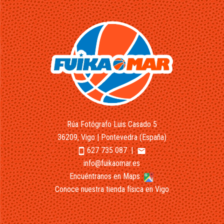
Rúa Fotógrafo Luis Casado 5
36209, Vigo | Pontevedra (España)
627 735 087
|
smartphone
email
info@fuikaomar.es
Encuéntranos en Maps
Conoce nuestra tienda física en Vigo