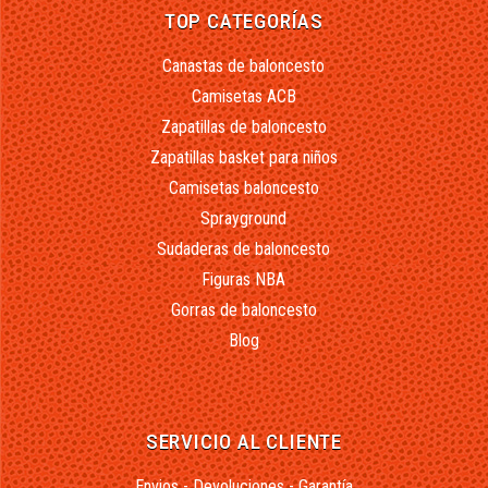
TOP CATEGORÍAS
Canastas de baloncesto
Camisetas ACB
Zapatillas de baloncesto
Zapatillas basket para niños
Camisetas baloncesto
Sprayground
Sudaderas de baloncesto
Figuras NBA
Gorras de baloncesto
Blog
SERVICIO AL CLIENTE
Envios - Devoluciones - Garantía