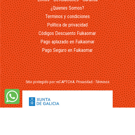
¿Quienes Somos?
Terminos y condiciones
Política de privacidad
Códigos Descuento Fuikaomar
Pago aplazado en Fuikaomar
Pago Seguro en Fuikaomar
Sitio protegido por reCAPTCHA.
Privacidad
-
Términos