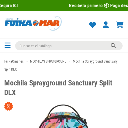
Recíbelo primero 📦 Paga después con Se

FuikaOmar.es
MOCHILAS SPRAYGROUND
Mochila Sprayground Sanctuary
Split DLX
Mochila Sprayground Sanctuary Split
DLX