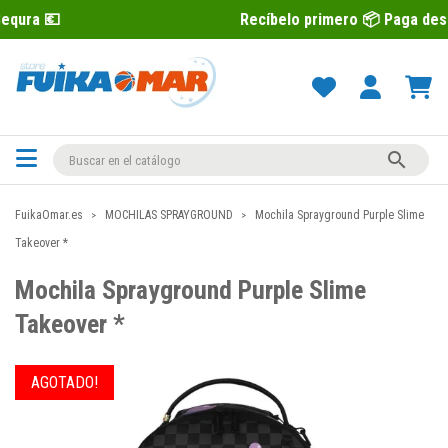
Recíbelo primero 📦 Paga después con Sequ

FuikaOmar.es
MOCHILAS SPRAYGROUND
Mochila Sprayground Purple Slime
Takeover *
Mochila Sprayground Purple Slime
Takeover *
AGOTADO!