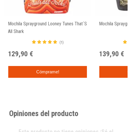
Mochila Sprayground Looney Tunes That´s
Mochila Spraygro
All Shark
(1)
129,90 €
139,90 €
Cómprame!
C
Opiniones del producto
Este producto no tiene opiniones ¡Sé el