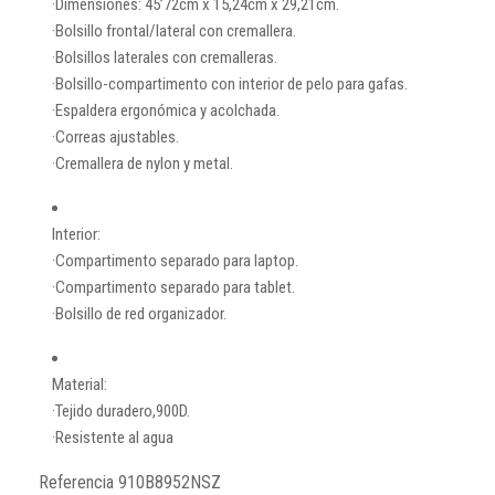
·Dimensiones: 45’72cm x 15,24cm x 29,21cm.
·Bolsillo frontal/lateral con cremallera.
·Bolsillos laterales con cremalleras.
·Bolsillo-compartimento con interior de pelo para gafas.
·Espaldera ergonómica y acolchada.
·Correas ajustables.
·Cremallera de nylon y metal.
Interior:
·Compartimento separado para laptop.
·Compartimento separado para tablet.
·Bolsillo de red organizador.
Material:
·Tejido duradero,900D.
·Resistente al agua
Referencia
910B8952NSZ