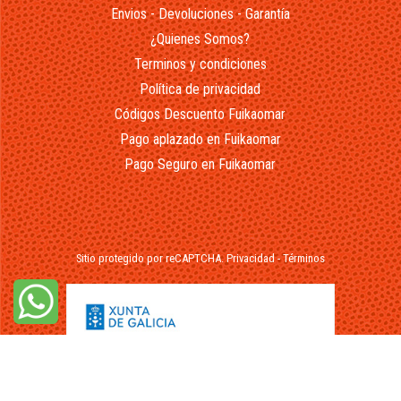
Envios - Devoluciones - Garantía
¿Quienes Somos?
Terminos y condiciones
Política de privacidad
Códigos Descuento Fuikaomar
Pago aplazado en Fuikaomar
Pago Seguro en Fuikaomar
Sitio protegido por reCAPTCHA.
Privacidad
-
Términos