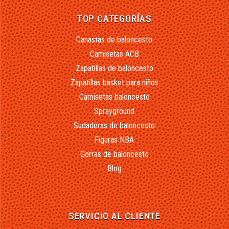
TOP CATEGORÍAS
Canastas de baloncesto
Camisetas ACB
Zapatillas de baloncesto
Zapatillas basket para niños
Camisetas baloncesto
Sprayground
Sudaderas de baloncesto
Figuras NBA
Gorras de baloncesto
Blog
SERVICIO AL CLIENTE