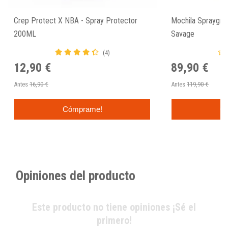
Crep Protect X NBA - Spray Protector
Mochila Spraygrou
200ML
Savage
(4)
12,90 €
89,90 €
Antes
16,90 €
Antes
119,90 €
Cómprame!
C
Opiniones del producto
Este producto no tiene opiniones ¡Sé el
primero!