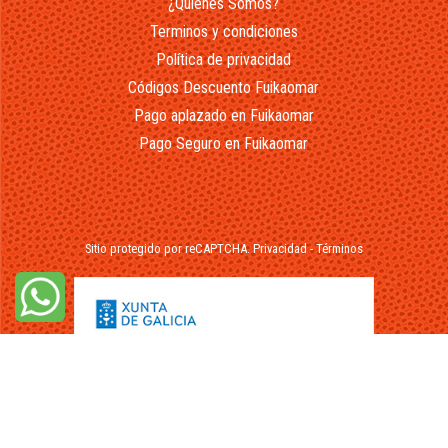
¿Quienes Somos?
Terminos y condiciones
Política de privacidad
Códigos Descuento Fuikaomar
Pago aplazado en Fuikaomar
Pago Seguro en Fuikaomar
Sitio protegido por reCAPTCHA.
Privacidad
-
Términos