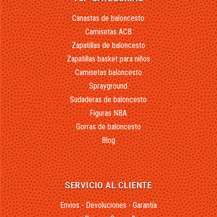
Canastas de baloncesto
Camisetas ACB
Zapatillas de baloncesto
Zapatillas basket para niños
Camisetas baloncesto
Sprayground
Sudaderas de baloncesto
Figuras NBA
Gorras de baloncesto
Blog
SERVICIO AL CLIENTE
Envios - Devoluciones - Garantía