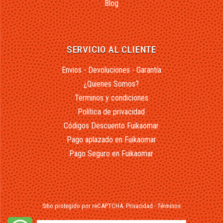
Blog
SERVICIO AL CLIENTE
Envios - Devoluciones - Garantía
¿Quienes Somos?
Terminos y condiciones
Política de privacidad
Códigos Descuento Fuikaomar
Pago aplazado en Fuikaomar
Pago Seguro en Fuikaomar
Sitio protegido por reCAPTCHA.
Privacidad
-
Términos