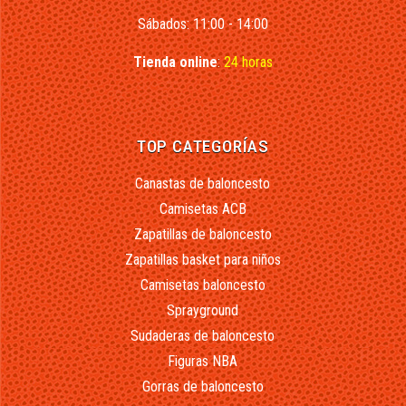
Sábados: 11:00 - 14:00
Tienda online
:
24 horas
TOP CATEGORÍAS
Canastas de baloncesto
Camisetas ACB
Zapatillas de baloncesto
Zapatillas basket para niños
Camisetas baloncesto
Sprayground
Sudaderas de baloncesto
Figuras NBA
Gorras de baloncesto