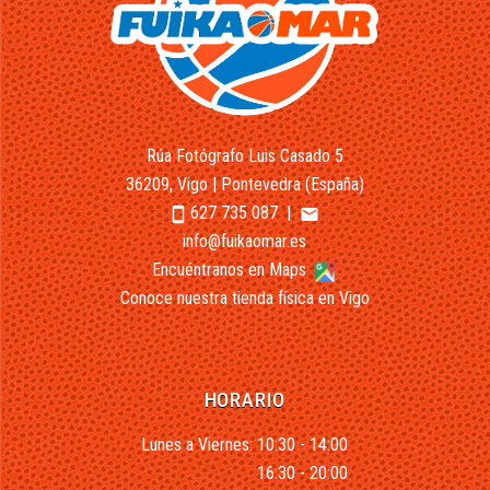
Rúa Fotógrafo Luis Casado 5
36209, Vigo | Pontevedra (España)
627 735 087
|
smartphone
email
info@fuikaomar.es
Encuéntranos en Maps
Conoce nuestra tienda física en Vigo
HORARIO
Lunes a Viernes: 10:30 - 14:00
16:30 - 20:00