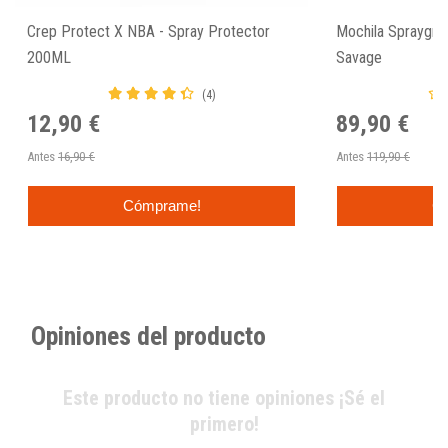
Crep Protect X NBA - Spray Protector
Mochila Spraygrou
200ML
Savage
(4)
12,90 €
89,90 €
Antes
16,90 €
Antes
119,90 €
Cómprame!
C
Opiniones del producto
Este producto no tiene opiniones ¡Sé el
primero!