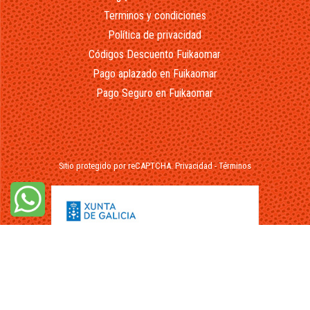
Terminos y condiciones
Política de privacidad
Códigos Descuento Fuikaomar
Pago aplazado en Fuikaomar
Pago Seguro en Fuikaomar
Sitio protegido por reCAPTCHA.
Privacidad
-
Términos