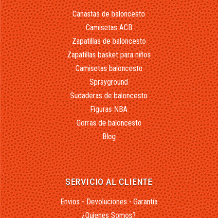
Canastas de baloncesto
Camisetas ACB
Zapatillas de baloncesto
Zapatillas basket para niños
Camisetas baloncesto
Sprayground
Sudaderas de baloncesto
Figuras NBA
Gorras de baloncesto
Blog
SERVICIO AL CLIENTE
Envios - Devoluciones - Garantía
¿Quienes Somos?