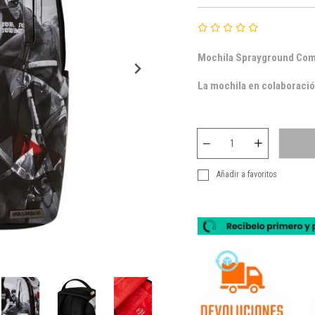
Mochila Sprayground Co
La mochila en colaboración
Añadir a favoritos