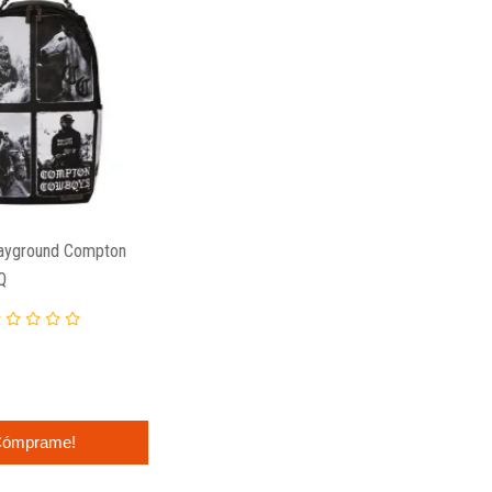
rayground Compton
Q
ómprame!