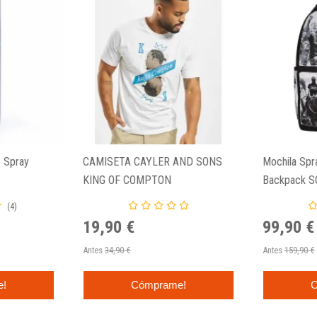
 Spray
CAMISETA CAYLER AND SONS
Mochila Sp
KING OF COMPTON
Backpack S
(4)
19,90 €
99,90 €
Antes
34,90 €
Antes
159,90 €
e!
Cómprame!
C