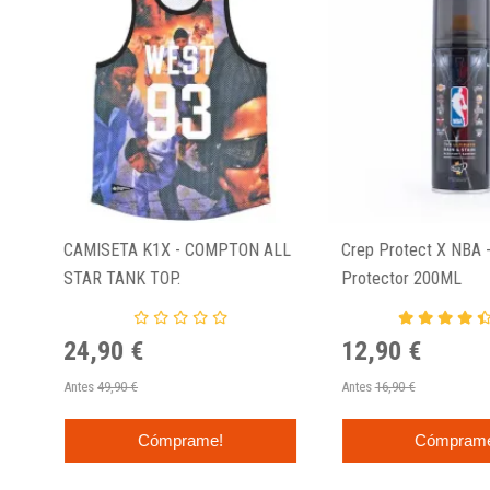
CAMISETA K1X - COMPTON ALL
Crep Protect X NBA -
STAR TANK TOP.
Protector 200ML
24,90 €
12,90 €
Antes
49,90 €
Antes
16,90 €
Cómprame!
Cómpram