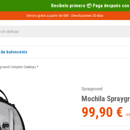
Recíbelo primero 📦 Paga después con Sequra 💶
Envios gratis a partir de 60€ -
Devoluciones
30 días
 de baloncesto
ground Compton Cowboys *
Sprayground
Mochila Sprayg
99,90 €
IV