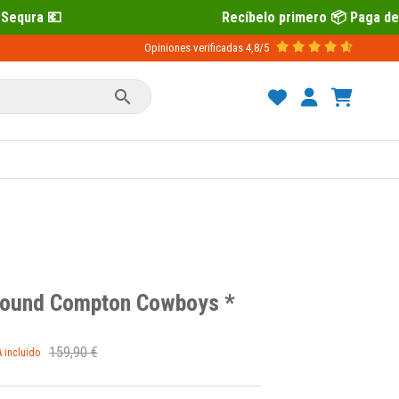
Recíbelo primero 📦 Paga después con Sequra 
Opiniones verificadas
4,8/5

round Compton Cowboys *
159,90 €
A incluido