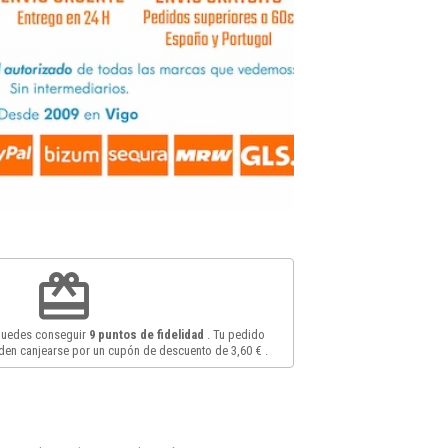
redeem
 puedes conseguir
9
puntos de fidelidad
. Tu pedido
en canjearse por un cupón de descuento de
3,60 €
.