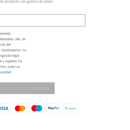
te producto sin gastos de envío
amiento:
atamiento: alta en
ción del
. Destinatarios: no
igación legal.
r y suprimir los
echos, como se
ivacidad
.
me cuando esté disponible