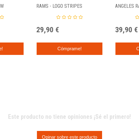
OW
RAMS - LOGO STRIPES
ANGELES R
29,90 €
39,90 €
e!
Cómprame!
C
Este producto no tiene opiniones ¡Sé el primero!
Opinar sobre este producto