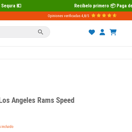
Recíbelo primero 📦 Paga después con Sequra 💶
Opiniones verificadas
4,8/5

 Los Angeles Rams Speed
A incluido