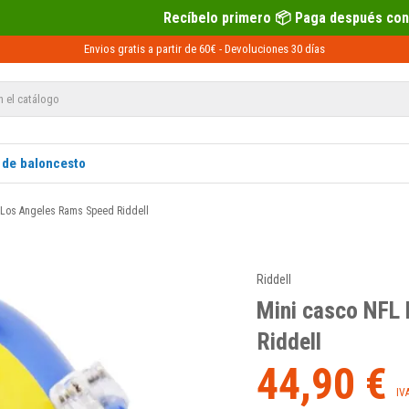
cíbelo primero 📦 Paga después con Sequra 💶
Envios gratis a partir de 60€ -
Devoluciones
30 días
 de baloncesto
 Los Angeles Rams Speed Riddell
Riddell
Mini casco NFL
Riddell
44,90 €
IV