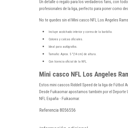
Un detalle o regalo para los verdaderos fans, con todo
profesionales de la liga, perfecto para poner como d
No te quedes sin el Mini casco NFL Los Angeles Ram
Incluye acolchado interior y correa de la barbilla.
Colores y calcas oficiales.
Ideal para autógrafos.
Tamaño: Aprox. 5 "(14 cm) de altura.
Con licencia oficial de la NFL.
Mini casco NFL Los Angeles Ra
Estos mini cascos Riddell Speed de la liga de Fútbol 
Desde Fuikaomar apostamos también por el Deporte USA
NFL España - Fuikaomar.
Referencia
8056556