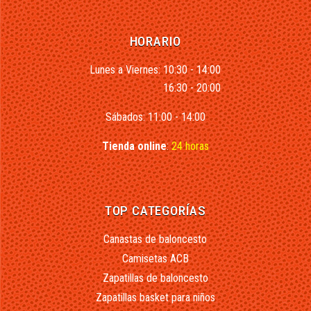
HORARIO
Lunes a Viernes: 10:30 - 14:00
16:30 - 20:00
Sábados: 11:00 - 14:00
Tienda online
:
24 horas
TOP CATEGORÍAS
Canastas de baloncesto
Camisetas ACB
Zapatillas de baloncesto
Zapatillas basket para niños