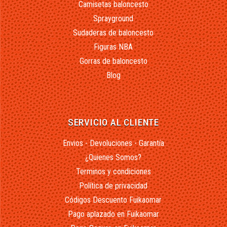
Camisetas baloncesto
Sprayground
Sudaderas de baloncesto
Figuras NBA
Gorras de baloncesto
Blog
SERVICIO AL CLIENTE
Envios - Devoluciones - Garantía
¿Quienes Somos?
Terminos y condiciones
Política de privacidad
Códigos Descuento Fuikaomar
Pago aplazado en Fuikaomar