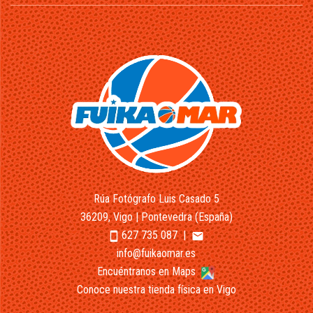
Rúa Fotógrafo Luis Casado 5
36209, Vigo | Pontevedra (España)
627 735 087
|
smartphone
email
info@fuikaomar.es
Encuéntranos en Maps
Conoce nuestra tienda física en Vigo