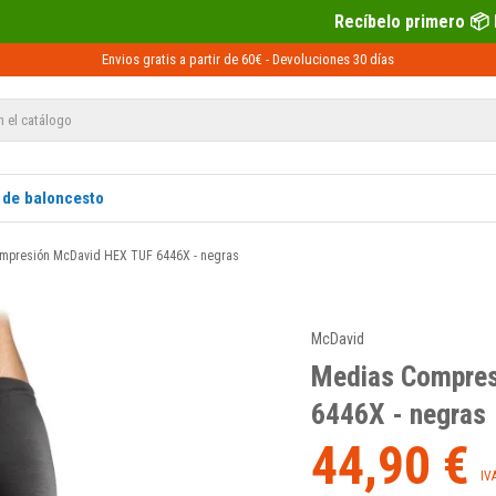
Recíbelo primero 📦 Paga después con Sequra
Envios gratis a partir de 60€ -
Devoluciones
30 días
 de baloncesto
mpresión McDavid HEX TUF 6446X - negras
McDavid
Medias Compres
6446X - negras
44,90 €
IV