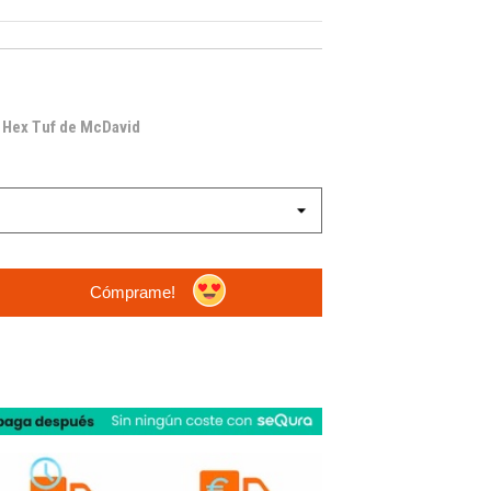
n Hex Tuf de McDavid
Cómprame!