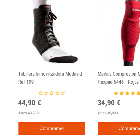
Tobillera Inmovilizadora Mcdavid
Medias Compresión 
Ref 199
Hexpad 6446 - Rojas
44,90 €
34,90 €
Antes
49,90 €
Antes
39,90 €
Cómprame!
Cómpram