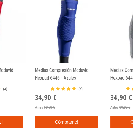
Mcdavid
Medias Compresión Mcdavid
Medias Com
Hexpad 6446 - Azules
Hexpad 6446
(4)
(5)
34,90 €
34,90 €
Antes
39,90 €
Antes
39,90 €
e!
Cómprame!
C