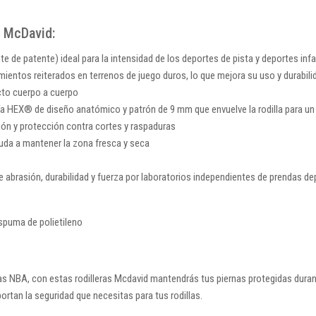
n McDavid:
e de patente) ideal para la intensidad de los deportes de pista y deportes inf
entos reiterados en terrenos de juego duros, lo que mejora su uso y durabil
acto cuerpo a cuerpo
ía HEX® de diseño anatómico y patrón de 9 mm que envuelve la rodilla para u
ón y protección contra cortes y raspaduras
uda a mantener la zona fresca y seca
 abrasión, durabilidad y fuerza por laboratorios independientes de prendas d
spuma de polietileno
llas NBA, con estas rodilleras Mcdavid mantendrás tus piernas protegidas duran
ortan la seguridad que necesitas para tus rodillas.