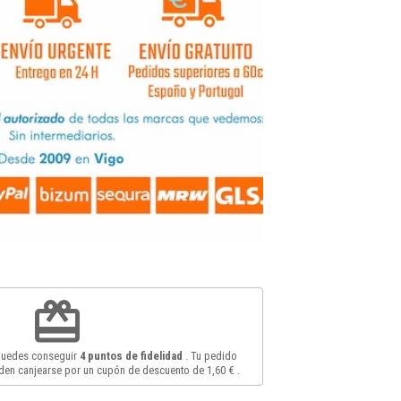
redeem
 puedes conseguir
4
puntos de fidelidad
. Tu pedido
en canjearse por un cupón de descuento de
1,60 €
.