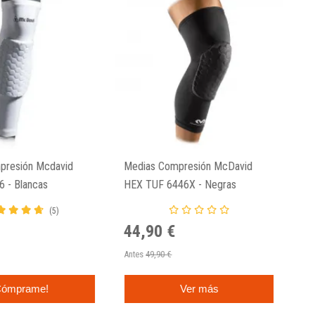
presión Mcdavid
Medias Compresión McDavid
 - Blancas
HEX TUF 6446X - Negras
(5)
44,90 €
Antes
49,90 €
ómprame!
Ver más