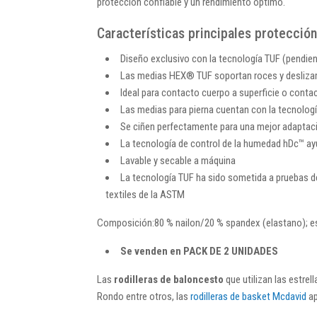
protección confiable y un rendimiento óptimo.
Características principales protecció
Diseño exclusivo con la tecnología TUF (pendient
Las medias HEX® TUF soportan roces y deslizami
Ideal para contacto cuerpo a superficie o cont
Las medias para pierna cuentan con la tecnolog
Se ciñen perfectamente para una mejor adaptaci
La tecnología de control de la humedad hDc™ ay
Lavable y secable a máquina
La tecnología TUF ha sido sometida a pruebas de
textiles de la ASTM
Composición:
80 % nailon/20 % spandex (elastano); e
Se venden en PACK DE 2 UNIDADES
Las
rodilleras de baloncesto
que utilizan las estre
Rondo entre otros, las
rodilleras de basket Mcdavid
ap