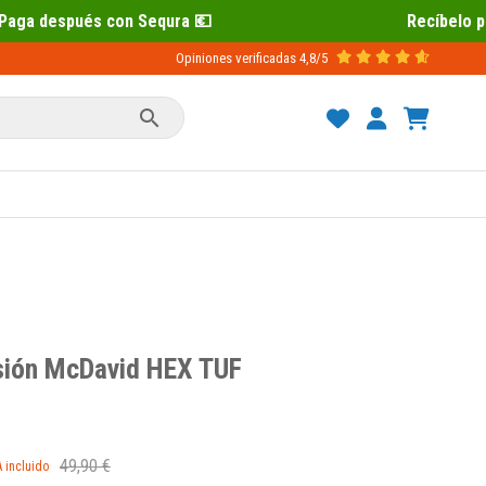
 💶
Recíbelo primero 📦 Paga después 
Opiniones verificadas
4,8/5

ión McDavid HEX TUF
49,90 €
A incluido