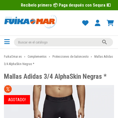
cíbelo primero 📦 Paga después con Sequra 💶

FuikaOmar.es
Complementos
Protecciones de baloncesto
Mallas Adidas
3/4 AlphaSkin Negras *
Mallas Adidas 3/4 AlphaSkin Negras *
AGOTADO!