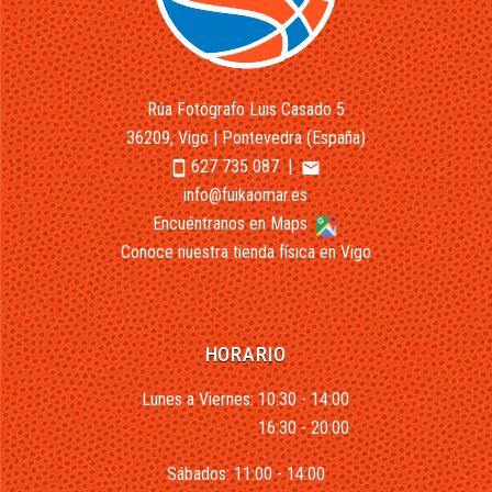
Rúa Fotógrafo Luis Casado 5
36209, Vigo | Pontevedra (España)
627 735 087
|
smartphone
email
info@fuikaomar.es
Encuéntranos en Maps
Conoce nuestra tienda física en Vigo
HORARIO
Lunes a Viernes: 10:30 - 14:00
16:30 - 20:00
Sábados: 11:00 - 14:00