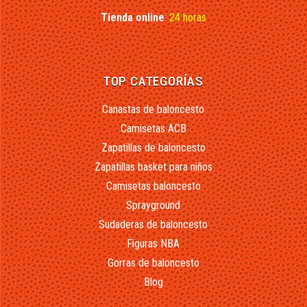
Tienda online
:
24 horas
TOP CATEGORÍAS
Canastas de baloncesto
Camisetas ACB
Zapatillas de baloncesto
Zapatillas basket para niños
Camisetas baloncesto
Sprayground
Sudaderas de baloncesto
Figuras NBA
Gorras de baloncesto
Blog