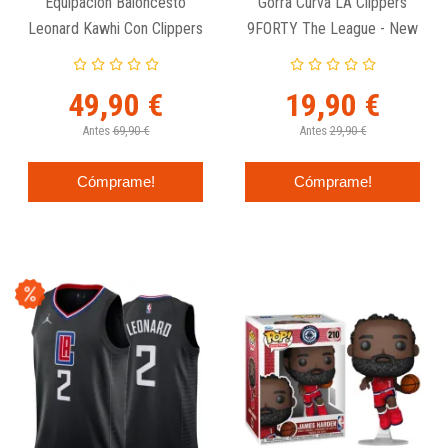
Equipación Baloncesto
Gorra Curva LA Clippers
Leonard Kawhi Con Clippers
9FORTY The League - New
"NBA Jump Ball"
Era
49,90 €
19,90 €
Antes
69,90 €
Antes
29,90 €
Cómprame!
Cómprame!