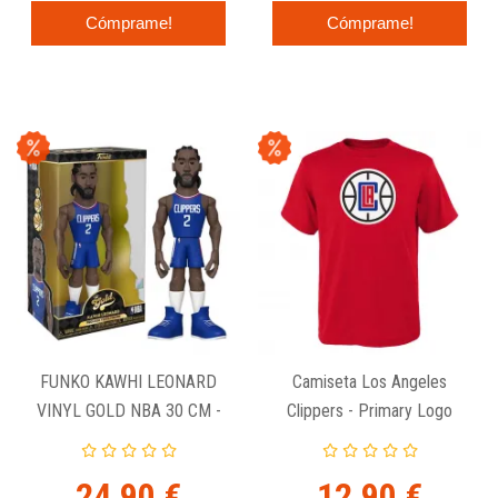
Cómprame!
Cómprame!
FUNKO KAWHI LEONARD
Camiseta Los Angeles
VINYL GOLD NBA 30 CM -
Clippers - Primary Logo
CLIPPERS
Outerstuff Niños
24,90 €
12,90 €