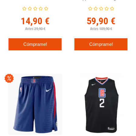
LOS ANGELES CLIPPERS
Statement Edition
14,90 €
59,90 €
Antes
29,90 €
Antes
109,90 €
Cómprame!
Cómprame!