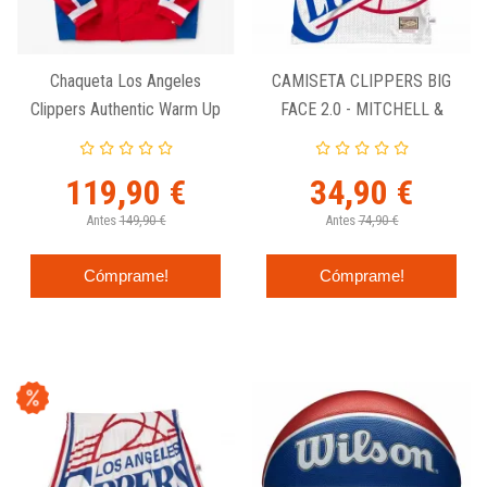
Chaqueta Los Angeles
CAMISETA CLIPPERS BIG
Clippers Authentic Warm Up
FACE 2.0 - MITCHELL &
- Mitchell And Ness 1995-
NESS TANK TOP
96
119,90 €
34,90 €
Antes
149,90 €
Antes
74,90 €
Cómprame!
Cómprame!