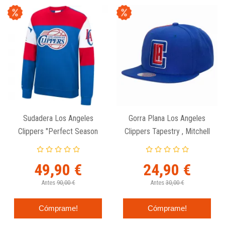
Sudadera Los Angeles
Gorra Plana Los Angeles
Clippers "Perfect Season
Clippers Tapestry , Mitchell
Crew" Mitchell And Ness
And Ness.
49,90 €
24,90 €
Antes
90,00 €
Antes
30,00 €
Cómprame!
Cómprame!