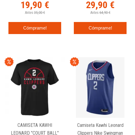
19,90 €
29,90 €
Antes
35,00 €
Antes
64,90 €
Cómprame!
Cómprame!
CAMISETA KAWHI
Camiseta Kawhi Leonard
LEONARD "COURT BALL"
Clippers Nike Swingman