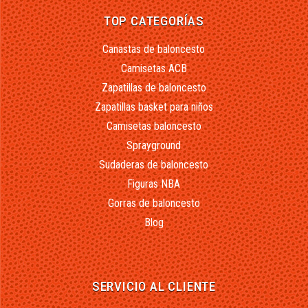
TOP CATEGORÍAS
Canastas de baloncesto
Camisetas ACB
Zapatillas de baloncesto
Zapatillas basket para niños
Camisetas baloncesto
Sprayground
Sudaderas de baloncesto
Figuras NBA
Gorras de baloncesto
Blog
SERVICIO AL CLIENTE