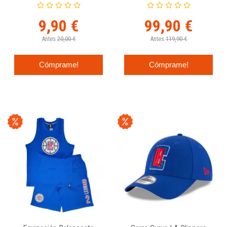
"ST CREW"
Mitchell & Ness Swingman
2012-13
9,90 €
99,90 €
Antes
20,00 €
Antes
119,90 €
Cómprame!
Cómprame!