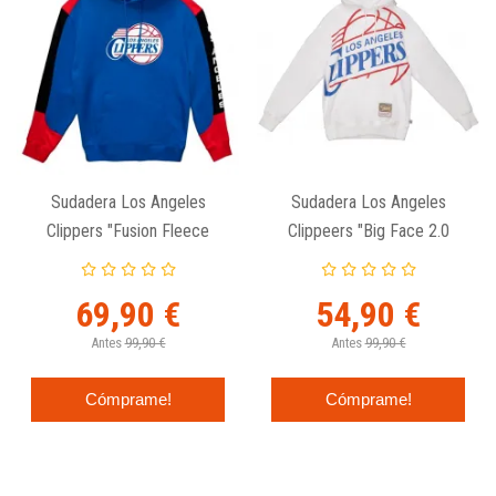
Sudadera Los Angeles
Sudadera Los Angeles
Clippers "Fusion Fleece
Clippeers "Big Face 2.0
Hoodie" Mitchell And Ness
Fleece Hoodie" Mitchell
And Ness
69,90 €
54,90 €
Antes
99,90 €
Antes
99,90 €
Cómprame!
Cómprame!