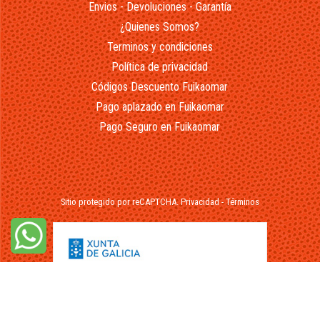
Envios - Devoluciones - Garantía
¿Quienes Somos?
Terminos y condiciones
Política de privacidad
Códigos Descuento Fuikaomar
Pago aplazado en Fuikaomar
Pago Seguro en Fuikaomar
Sitio protegido por reCAPTCHA.
Privacidad
-
Términos