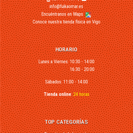
info@fuikaomar.es
Encuéntranos en Maps
Conoce nuestra tienda física en Vigo
HORARIO
Lunes a Viernes: 10:30 - 14:00
16:30 - 20:00
Sábados: 11:00 - 14:00
Tienda online
:
24 horas
TOP CATEGORÍAS