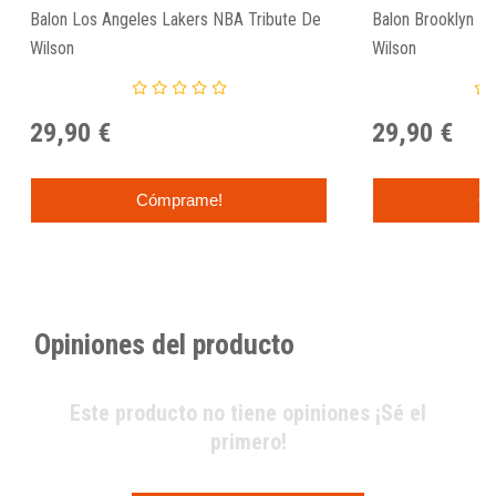
Balon Los Angeles Lakers NBA Tribute De
Balon Brooklyn N
Wilson
Wilson
29,90 €
29,90 €
Cómprame!
C
Opiniones del producto
Este producto no tiene opiniones ¡Sé el
primero!