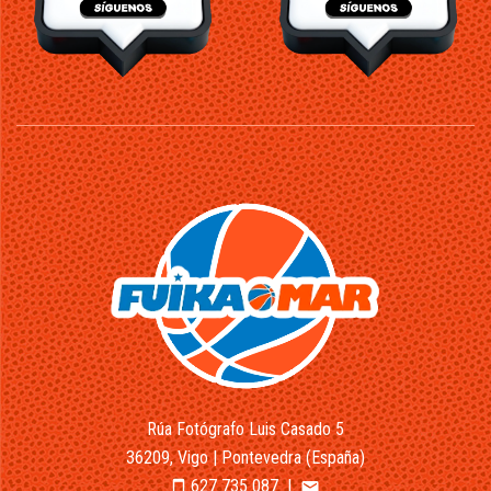
Rúa Fotógrafo Luis Casado 5
36209, Vigo | Pontevedra (España)
627 735 087
|
smartphone
email