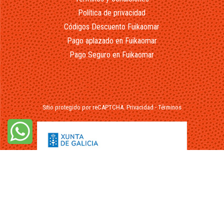
Política de privacidad
Códigos Descuento Fuikaomar
Pago aplazado en Fuikaomar
Pago Seguro en Fuikaomar
Sitio protegido por reCAPTCHA.
Privacidad
-
Términos