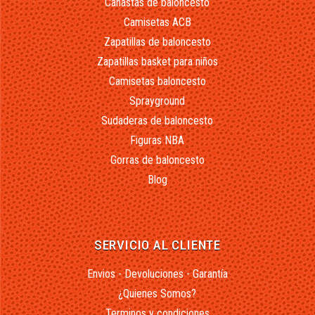
Canastas de baloncesto
Camisetas ACB
Zapatillas de baloncesto
Zapatillas basket para niños
Camisetas baloncesto
Sprayground
Sudaderas de baloncesto
Figuras NBA
Gorras de baloncesto
Blog
SERVICIO AL CLIENTE
Envios - Devoluciones - Garantía
¿Quienes Somos?
Terminos y condiciones