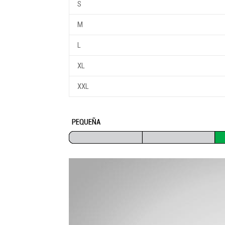
S
M
L
XL
XXL