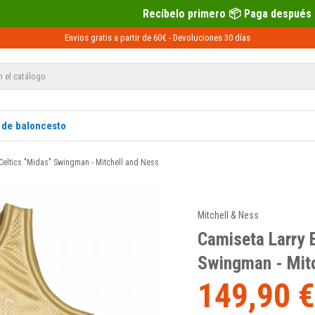
Recíbelo primero 📦 Paga después con Sequra 💶
Envios gratis a partir de 60€ -
Devoluciones
30 días
 de baloncesto
Celtics "Midas" Swingman - Mitchell and Ness
Mitchell & Ness
Camiseta Larry 
Swingman - Mitc
149,90 €