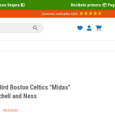
Recíbelo primero 📦 Paga después con Sequra
Opiniones verificadas
4,8/5

Bird Boston Celtics "Midas"
hell and Ness
IVA incluido