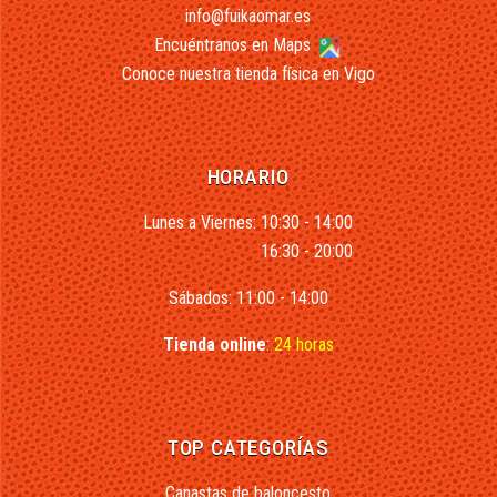
info@fuikaomar.es
Encuéntranos en Maps
Conoce nuestra tienda física en Vigo
HORARIO
Lunes a Viernes: 10:30 - 14:00
16:30 - 20:00
Sábados: 11:00 - 14:00
Tienda online
:
24 horas
TOP CATEGORÍAS
Canastas de baloncesto