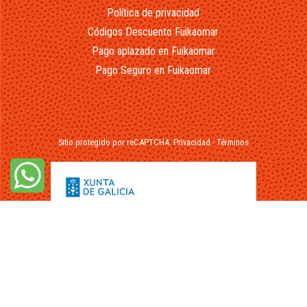
Política de privacidad
Códigos Descuento Fuikaomar
Pago aplazado en Fuikaomar
Pago Seguro en Fuikaomar
Sitio protegido por reCAPTCHA.
Privacidad
-
Términos