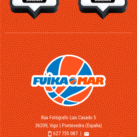
Rúa Fotógrafo Luis Casado 5
36209, Vigo | Pontevedra (España)
627 735 087
|
smartphone
email