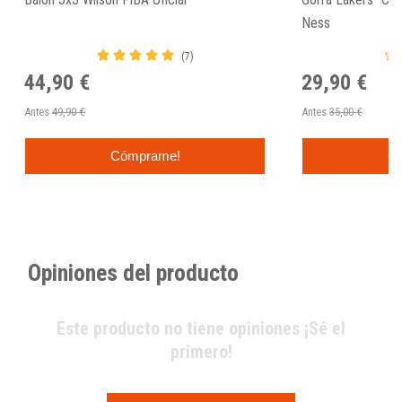
Ness
(7)
44,90 €
29,90 €
Antes
49,90 €
Antes
35,00 €
Cómprame!
C
Opiniones del producto
Este producto no tiene opiniones ¡Sé el
primero!