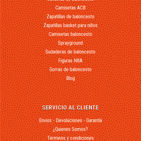
Camisetas ACB
Zapatillas de baloncesto
Zapatillas basket para niños
Camisetas baloncesto
Sprayground
Sudaderas de baloncesto
Figuras NBA
Gorras de baloncesto
Blog
SERVICIO AL CLIENTE
Envios - Devoluciones - Garantía
¿Quienes Somos?
Terminos y condiciones