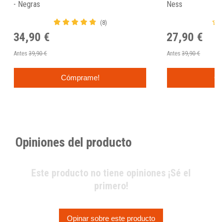
- Negras
Ness
(8)
34,90 €
27,90 €
Antes
39,90 €
Antes
39,90 €
Cómprame!
C
Opiniones del producto
Este producto no tiene opiniones ¡Sé el
primero!
Opinar sobre este producto