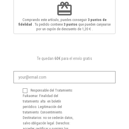
redeem
Comprando este artículo, puedes conseguir
3
puntos de
fidelidad
. Tu pedido contiene
3
puntos
que pueden canjearse
por un cupón de descuento de
1,20 €
.
Te quedan
60€
para el envío gratis
Responsable del Tratamiento:
Fuikaomar. Finalidad del
tratamiento: alta en boletín
periódico. Legitimación del
tratamiento: Consentimiento.
Destinatarios: no se cederán datos,
salvo obligación legal. Derechos:
acceder, rectificar y suprimir los