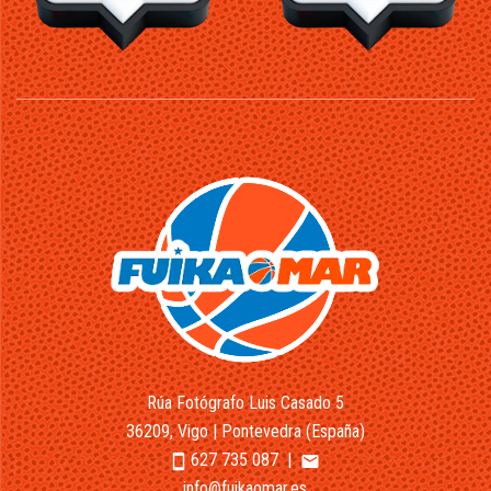
Rúa Fotógrafo Luis Casado 5
36209, Vigo | Pontevedra (España)
627 735 087
|
smartphone
email
info@fuikaomar.es