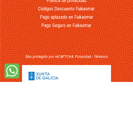
Política de privacidad
Códigos Descuento Fuikaomar
Pago aplazado en Fuikaomar
Pago Seguro en Fuikaomar
Sitio protegido por reCAPTCHA.
Privacidad
-
Términos