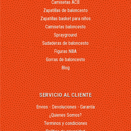
Camisetas ACB
Zapatillas de baloncesto
Zapatillas basket para niños
Camisetas baloncesto
Sprayground
Sudaderas de baloncesto
Figuras NBA
Gorras de baloncesto
Blog
SERVICIO AL CLIENTE
Envios - Devoluciones - Garantía
¿Quienes Somos?
Terminos y condiciones