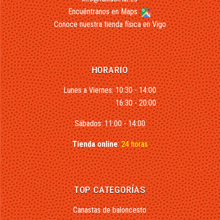
Encuéntranos en Maps
Conoce nuestra tienda física en Vigo
HORARIO
Lunes a Viernes: 10:30 - 14:00
16:30 - 20:00
Sábados: 11:00 - 14:00
Tienda online
:
24 horas
TOP CATEGORÍAS
Canastas de baloncesto