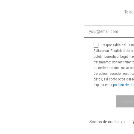
Te q
Responsable del Trat
Fuikaomar. Finalidad del tr
boletín periódico. Legitima
tratamiento: Consentimiento
se cederán datos, salvo obl
Derechos: acceder, rectifica
datos, así como otros der
explica en la
política de pr
Avisar
Somos de confianza: