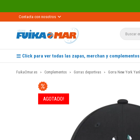
Contacta con nosotros
Click para ver todas las zapas, merchan y complementos
FuikaOmar.es
Complementos
Gorras deportivas
Gorra New York Yanke
AGOTADO!