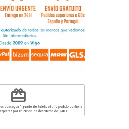
redeem
des conseguir
1
punto de fidelidad
. Tu pedido contiene
anjearse por un cupón de descuento de
0,40 €
.