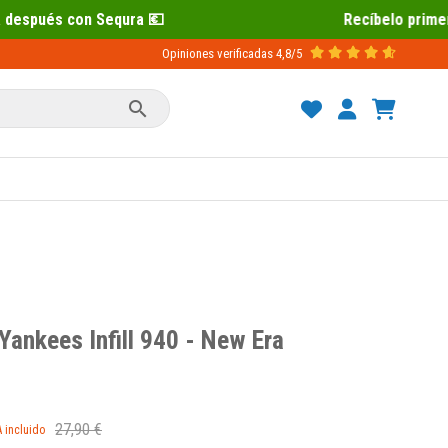
 💶
Recíbelo primero 📦 Paga después 
Opiniones verificadas
4,8/5

Yankees Infill 940 - New Era
27,90 €
A incluido