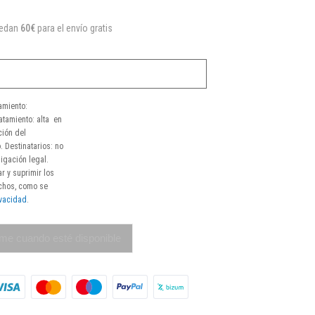
uedan
60€
para el envío gratis
amiento:
atamiento: alta en
ción del
. Destinatarios: no
igación legal.
r y suprimir los
echos, como se
ivacidad
.
me cuando esté disponible