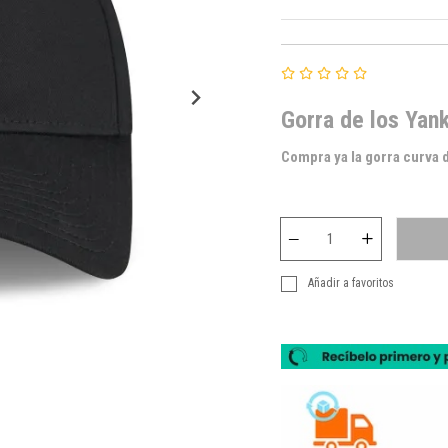
Gorra de los Yan
Compra ya la gorra curva d
Añadir a favoritos