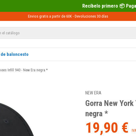
Recíbelo primero 📦 Paga después con Sequra
Envios gratis a partir de 60€ -
Devoluciones
30 días
 de baloncesto
es Infill 940 - New Era negra *
NEW ERA
Gorra New York 
negra *
19,90 €
IV