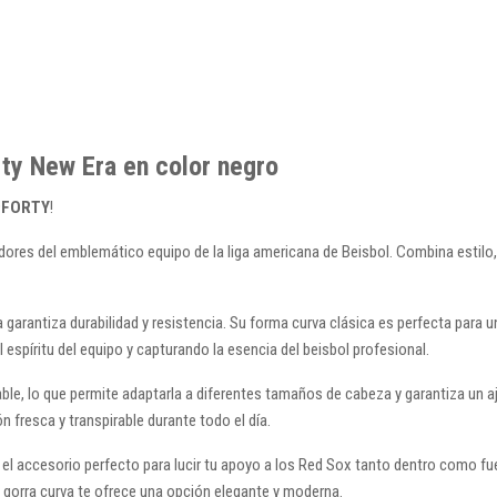
rty New Era en color negro
 9FORTY
!
idores del emblemático equipo de la liga americana de Beisbol. Combina estilo
arantiza durabilidad y resistencia. Su forma curva clásica es perfecta para un
 espíritu del equipo y capturando la esencia del beisbol profesional.
stable, lo que permite adaptarla a diferentes tamaños de cabeza y garantiza u
 fresca y transpirable durante todo el día.
el accesorio perfecto para lucir tu apoyo a los Red Sox tanto dentro como fuera
a gorra curva te ofrece una opción elegante y moderna.