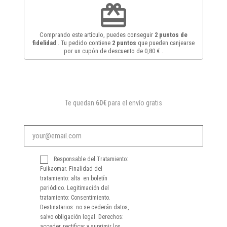
redeem
Comprando este artículo, puedes conseguir
2
puntos de
fidelidad
. Tu pedido contiene
2
puntos
que pueden canjearse
por un cupón de descuento de
0,80 €
.
Te quedan
60€
para el envío gratis
Responsable del Tratamiento:
Fuikaomar. Finalidad del
tratamiento: alta en boletín
periódico. Legitimación del
tratamiento: Consentimiento.
Destinatarios: no se cederán datos,
salvo obligación legal. Derechos:
acceder, rectificar y suprimir los