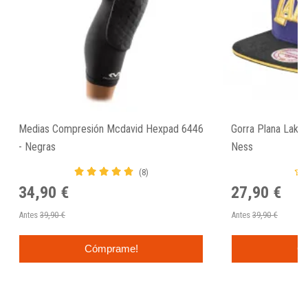
Medias Compresión Mcdavid Hexpad 6446
Gorra Plana Laker
- Negras
Ness
(8)
34,90 €
27,90 €
Antes
39,90 €
Antes
39,90 €
Cómprame!
C