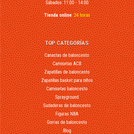
Sábados: 11:00 - 14:00
Tienda online
:
24 horas
TOP CATEGORÍAS
Canastas de baloncesto
Camisetas ACB
Zapatillas de baloncesto
Zapatillas basket para niños
Camisetas baloncesto
Sprayground
Sudaderas de baloncesto
Figuras NBA
Gorras de baloncesto
Blog