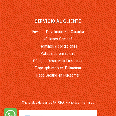
SERVICIO AL CLIENTE
Envios - Devoluciones - Garantía
¿Quienes Somos?
Terminos y condiciones
Política de privacidad
Códigos Descuento Fuikaomar
Pago aplazado en Fuikaomar
Pago Seguro en Fuikaomar
Sitio protegido por reCAPTCHA.
Privacidad
-
Términos