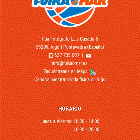
Rúa Fotógrafo Luis Casado 5
36209, Vigo | Pontevedra (España)
627 735 087
|
smartphone
email
info@fuikaomar.es
Encuéntranos en Maps
Conoce nuestra tienda física en Vigo
HORARIO
Lunes a Viernes: 10:30 - 14:00
16:30 - 20:00