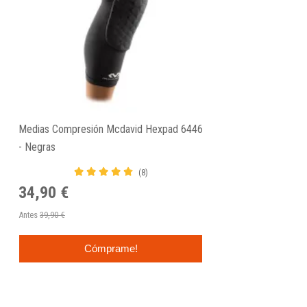
Medias Compresión Mcdavid Hexpad 6446
- Negras
(8)
34,90 €
Antes
39,90 €
Cómprame!