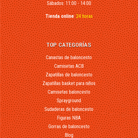
Sábados: 11:00 - 14:00
Tienda online
:
24 horas
TOP CATEGORÍAS
Canastas de baloncesto
Camisetas ACB
Zapatillas de baloncesto
Zapatillas basket para niños
Camisetas baloncesto
Sprayground
Sudaderas de baloncesto
Figuras NBA
Gorras de baloncesto
Blog