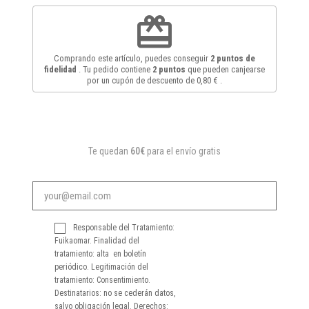
redeem
Comprando este artículo, puedes conseguir
2
puntos de
fidelidad
. Tu pedido contiene
2
puntos
que pueden canjearse
por un cupón de descuento de
0,80 €
.
Te quedan
60€
para el envío gratis
Responsable del Tratamiento:
Fuikaomar. Finalidad del
tratamiento: alta en boletín
periódico. Legitimación del
tratamiento: Consentimiento.
Destinatarios: no se cederán datos,
salvo obligación legal. Derechos: