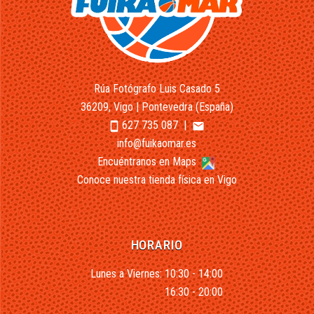
Rúa Fotógrafo Luis Casado 5
36209, Vigo | Pontevedra (España)
627 735 087
|
smartphone
email
info@fuikaomar.es
Encuéntranos en Maps
Conoce nuestra tienda física en Vigo
HORARIO
Lunes a Viernes: 10:30 - 14:00
16:30 - 20:00