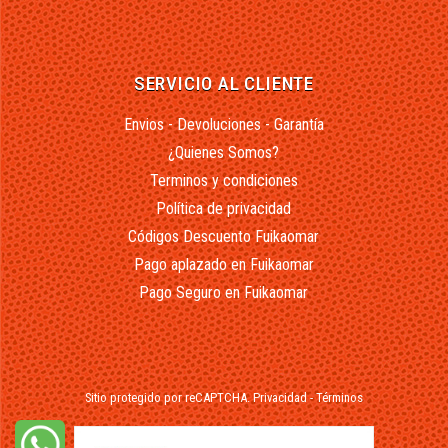
SERVICIO AL CLIENTE
Envios - Devoluciones - Garantía
¿Quienes Somos?
Terminos y condiciones
Política de privacidad
Códigos Descuento Fuikaomar
Pago aplazado en Fuikaomar
Pago Seguro en Fuikaomar
Sitio protegido por reCAPTCHA.
Privacidad
-
Términos