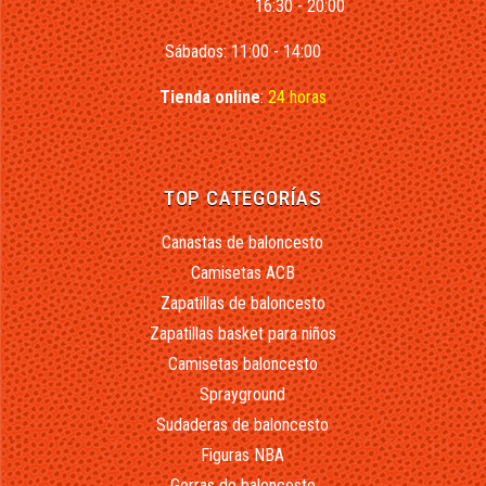
16:30 - 20:00
Sábados: 11:00 - 14:00
Tienda online
:
24 horas
TOP CATEGORÍAS
Canastas de baloncesto
Camisetas ACB
Zapatillas de baloncesto
Zapatillas basket para niños
Camisetas baloncesto
Sprayground
Sudaderas de baloncesto
Figuras NBA
Gorras de baloncesto