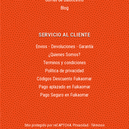
Blog
SERVICIO AL CLIENTE
Envios - Devoluciones - Garantía
¿Quienes Somos?
Terminos y condiciones
Política de privacidad
Códigos Descuento Fuikaomar
Pago aplazado en Fuikaomar
Pago Seguro en Fuikaomar
Sitio protegido por reCAPTCHA.
Privacidad
-
Términos