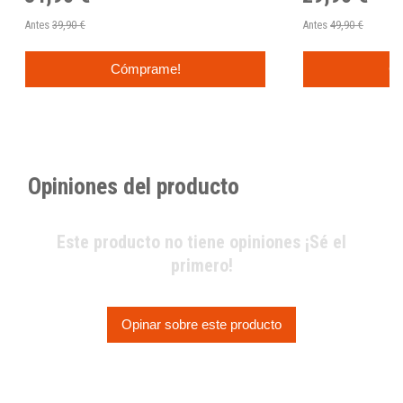
Antes
39,90 €
Antes
49,90 €
Cómprame!
C
Opiniones del producto
Este producto no tiene opiniones ¡Sé el
primero!
Opinar sobre este producto