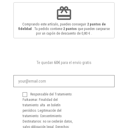
redeem
Comprando este artículo, puedes conseguir
2
puntos de
fidelidad
. Tu pedido contiene
2
puntos
que pueden canjearse
por un cupón de descuento de
0,80 €
.
Te quedan
60€
para el envío gratis
Responsable del Tratamiento:
Fuikaomar. Finalidad del
tratamiento: alta en boletín
periódico. Legitimación del
tratamiento: Consentimiento.
Destinatarios: no se cederán datos,
salvo obligación legal. Derechos: