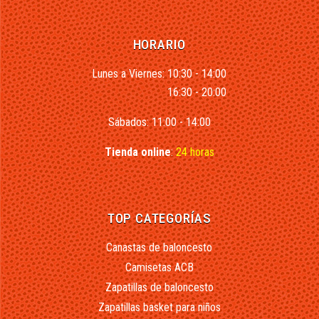
HORARIO
Lunes a Viernes: 10:30 - 14:00
16:30 - 20:00
Sábados: 11:00 - 14:00
Tienda online
:
24 horas
TOP CATEGORÍAS
Canastas de baloncesto
Camisetas ACB
Zapatillas de baloncesto
Zapatillas basket para niños