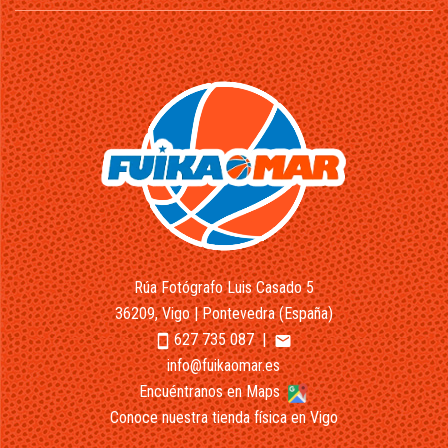
Rúa Fotógrafo Luis Casado 5
36209, Vigo | Pontevedra (España)
627 735 087
|
smartphone
email
info@fuikaomar.es
Encuéntranos en Maps
Conoce nuestra tienda física en Vigo