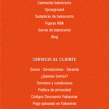
Camisetas baloncesto
Sprayground
Sudaderas de baloncesto
Figuras NBA
Gorras de baloncesto
Blog
SERVICIO AL CLIENTE
Envios - Devoluciones - Garantía
¿Quienes Somos?
Terminos y condiciones
Política de privacidad
Códigos Descuento Fuikaomar
Pago aplazado en Fuikaomar