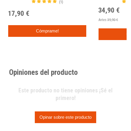
(1)
34,90 €
17,90 €
Antes
39,90 €
Cómprame!
C
Opiniones del producto
Este producto no tiene opiniones ¡Sé el
primero!
Opinar sobre este producto