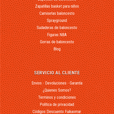
Zapatillas basket para niños
Camisetas baloncesto
Sprayground
Sudaderas de baloncesto
Figuras NBA
Gorras de baloncesto
Blog
SERVICIO AL CLIENTE
Envios - Devoluciones - Garantía
¿Quienes Somos?
Terminos y condiciones
Política de privacidad
Códigos Descuento Fuikaomar