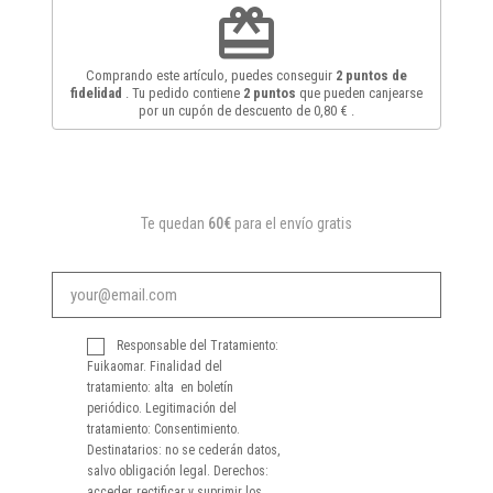
redeem
Comprando este artículo, puedes conseguir
2
puntos de
fidelidad
. Tu pedido contiene
2
puntos
que pueden canjearse
por un cupón de descuento de
0,80 €
.
Te quedan
60€
para el envío gratis
Responsable del Tratamiento:
Fuikaomar. Finalidad del
tratamiento: alta en boletín
periódico. Legitimación del
tratamiento: Consentimiento.
Destinatarios: no se cederán datos,
salvo obligación legal. Derechos:
acceder, rectificar y suprimir los