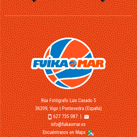
Rúa Fotógrafo Luis Casado 5
36209, Vigo | Pontevedra (España)
627 735 087
|
smartphone
email
info@fuikaomar.es
Encuéntranos en Maps