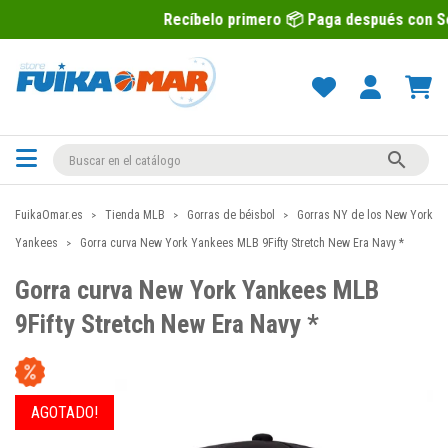
Recíbelo primero 📦 Paga después con Sequra 💶

FuikaOmar.es
Tienda MLB
Gorras de béisbol
Gorras NY de los New York
Yankees
Gorra curva New York Yankees MLB 9Fifty Stretch New Era Navy *
Gorra curva New York Yankees MLB
9Fifty Stretch New Era Navy *
AGOTADO!