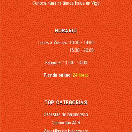
Conoce nuestra tienda física en Vigo
HORARIO
Lunes a Viernes: 10:30 - 14:00
16:30 - 20:00
Sábados: 11:00 - 14:00
Tienda online
:
24 horas
TOP CATEGORÍAS
Canastas de baloncesto
Camisetas ACB
Zapatillas de baloncesto