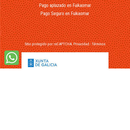
Pago aplazado en Fuikaomar
Pago Seguro en Fuikaomar
Sitio protegido por reCAPTCHA.
Privacidad
-
Términos