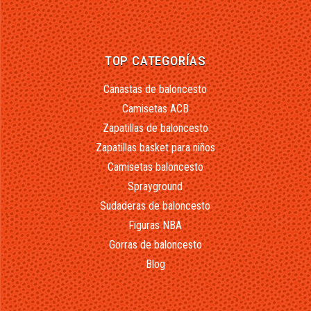
TOP CATEGORÍAS
Canastas de baloncesto
Camisetas ACB
Zapatillas de baloncesto
Zapatillas basket para niños
Camisetas baloncesto
Sprayground
Sudaderas de baloncesto
Figuras NBA
Gorras de baloncesto
Blog