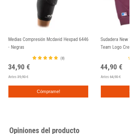
Medias Compresión Mcdavid Hexpad 6446
Sudadera New Yo
- Negras
Team Logo Crew 
(8)
34,90 €
44,90 €
Antes
39,90 €
Antes
64,90 €
Cómprame!
C
Opiniones del producto