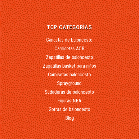
TOP CATEGORÍAS
Canastas de baloncesto
Camisetas ACB
Zapatillas de baloncesto
Zapatillas basket para niños
Camisetas baloncesto
Sprayground
Sudaderas de baloncesto
Figuras NBA
Gorras de baloncesto
Blog