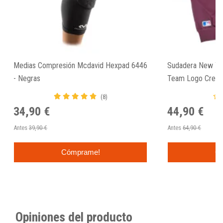
Medias Compresión Mcdavid Hexpad 6446
Sudadera New Yo
- Negras
Team Logo Crew 
(8)
34,90 €
44,90 €
Antes
39,90 €
Antes
64,90 €
Cómprame!
C
Opiniones del producto