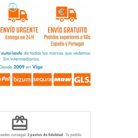
redeem
 puedes conseguir
2
puntos de fidelidad
. Tu pedido