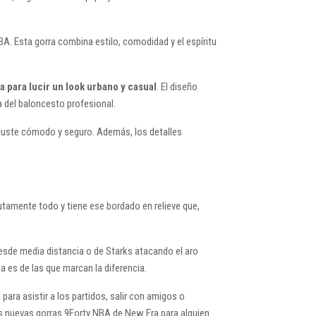
A. Esta gorra combina estilo, comodidad y el espíritu
a para lucir un look urbano y casual
. El diseño
a del baloncesto profesional.
 ajuste cómodo y seguro. Además, los detalles
utamente todo y tiene ese bordado en relieve que,
esde media distancia o de Starks atacando el aro
ta es de las que marcan la diferencia.
para asistir a los partidos, salir con amigos o
as nuevas gorras 9Forty NBA de New Era para alguien