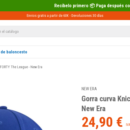
Recíbelo primero 📦 Paga después con Sequra 💶
Envios gratis a partir de 60€ -
Devoluciones
30 días
 de baloncesto
 9FORTY The League - New Era
NEW ERA
Gorra curva Kni
New Era
24,90 €
IV