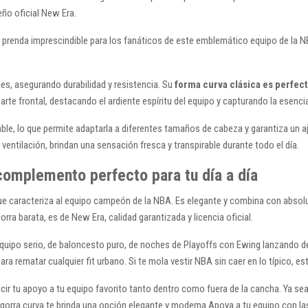
eño oficial New Era.
a prenda imprescindible para los fanáticos de este emblemático equipo de la NB
es, asegurando durabilidad y resistencia. Su
forma curva clásica es perfect
arte frontal, destacando el ardiente espíritu del equipo y capturando la esenci
stable, lo que permite adaptarla a diferentes tamaños de cabeza y garantiza un
entilación, brindan una sensación fresca y transpirable durante todo el día.
complemento perfecto para tu día a día
que caracteriza al equipo campeón de la NBA. Es elegante y combina con absol
rra barata, es de New Era, calidad garantizada y licencia oficial.
equipo serio, de baloncesto puro, de noches de Playoffs con Ewing lanzando d
ara rematar cualquier fit urbano. Si te mola vestir NBA sin caer en lo típico, es
cir tu apoyo a tu equipo favorito tanto dentro como fuera de la cancha. Ya sea 
 gorra curva te brinda una opción elegante y moderna.Apoya a tu equipo con l