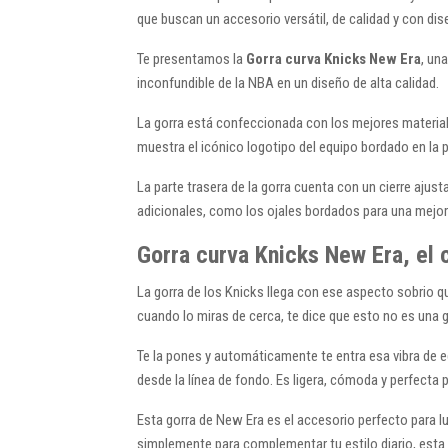
que buscan un accesorio versátil, de calidad y con dis
Te presentamos la
Gorra curva Knicks New Era
, un
inconfundible de la NBA en un diseño de alta calidad.
La gorra está confeccionada con los mejores material
muestra el icónico logotipo del equipo bordado en la p
La parte trasera de la gorra cuenta con un cierre aju
adicionales, como los ojales bordados para una mejor v
Gorra curva Knicks New Era, el 
La gorra de los Knicks llega con ese aspecto sobrio 
cuando lo miras de cerca, te dice que esto no es una go
Te la pones y automáticamente te entra esa vibra de 
desde la línea de fondo. Es ligera, cómoda y perfecta p
Esta gorra de New Era es el accesorio perfecto para lu
simplemente para complementar tu estilo diario, esta