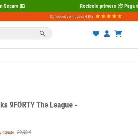
Recíbelo primero 📦 Paga después con Sequr
Opiniones verificadas
4,8/5

cks 9FORTY The League -
29,90 €
A incluido