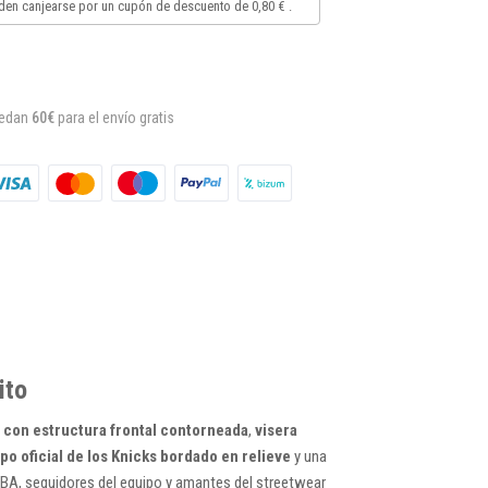
en canjearse por un cupón de descuento de
0,80 €
.
uedan
60€
para el envío gratis
ito
con estructura frontal contorneada
,
visera
ipo oficial de los Knicks bordado en relieve
y una
NBA, seguidores del equipo y amantes del streetwear