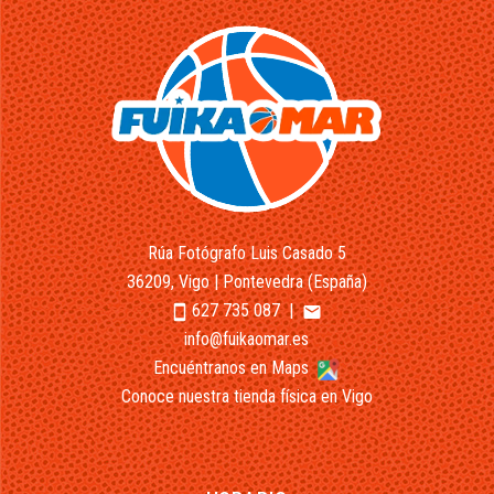
Rúa Fotógrafo Luis Casado 5
36209, Vigo | Pontevedra (España)
627 735 087
|
smartphone
email
info@fuikaomar.es
Encuéntranos en Maps
Conoce nuestra tienda física en Vigo