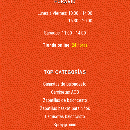
HORARIO
Lunes a Viernes: 10:30 - 14:00
16:30 - 20:00
Sábados: 11:00 - 14:00
Tienda online
:
24 horas
TOP CATEGORÍAS
Canastas de baloncesto
Camisetas ACB
Zapatillas de baloncesto
Zapatillas basket para niños
Camisetas baloncesto
Sprayground