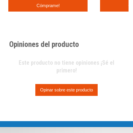
Cómprame!
C
Opiniones del producto
Este producto no tiene opiniones ¡Sé el
primero!
Opinar sobre este producto