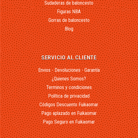
Sudaderas de baloncesto
Figuras NBA
Gorras de baloncesto
Blog
SERVICIO AL CLIENTE
Envios - Devoluciones - Garantía
¿Quienes Somos?
Terminos y condiciones
Política de privacidad
Códigos Descuento Fuikaomar
Pago aplazado en Fuikaomar
Pago Seguro en Fuikaomar