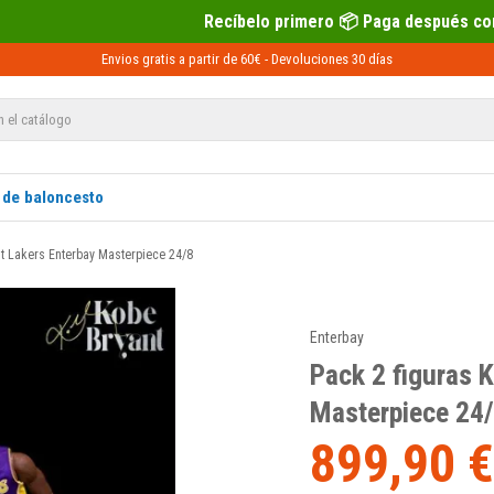
Recíbelo primero 📦 Paga después con Sequra 💶
Envios gratis a partir de 60€ -
Devoluciones
30 días
 de baloncesto
nt Lakers Enterbay Masterpiece 24/8
Enterbay
Pack 2 figuras 
Masterpiece 24
899,90 €