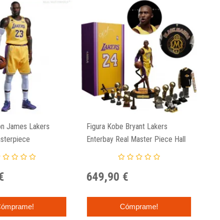
on James Lakers
Figura Kobe Bryant Lakers
sterpiece
Enterbay Real Master Piece Hall
Of Fame
€
649,90 €
ómprame!
Cómprame!