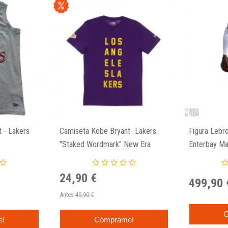
 - Lakers
Camiseta Kobe Bryant- Lakers
Figura Lebr
"Staked Wordmark" New Era
Enterbay Ma
24,90 €
499,90 
Antes
49,90 €
C
e!
Cómprame!