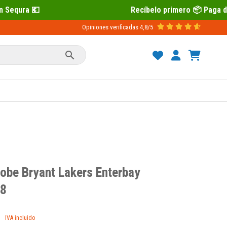
Recíbelo primero 📦 Paga después con Sequra
Opiniones verificadas
4,8/5

Kobe Bryant Lakers Enterbay
/8
IVA incluido