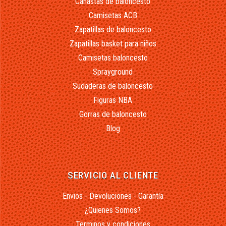
Canastas de baloncesto
Camisetas ACB
Zapatillas de baloncesto
Zapatillas basket para niños
Camisetas baloncesto
Sprayground
Sudaderas de baloncesto
Figuras NBA
Gorras de baloncesto
Blog
SERVICIO AL CLIENTE
Envios - Devoluciones - Garantía
¿Quienes Somos?
Terminos y condiciones