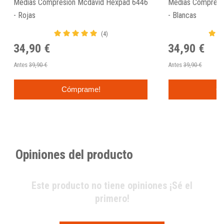
Medias Compresión Mcdavid Hexpad 6446
Medias Compresi
- Rojas
- Blancas
(4)
34,90 €
34,90 €
Antes
39,90 €
Antes
39,90 €
Cómprame!
C
Opiniones del producto
Este producto no tiene opiniones ¡Sé el
primero!