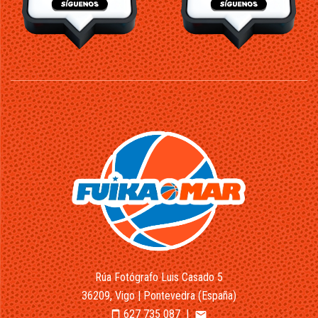
Rúa Fotógrafo Luis Casado 5
36209, Vigo | Pontevedra (España)
627 735 087
|
smartphone
email