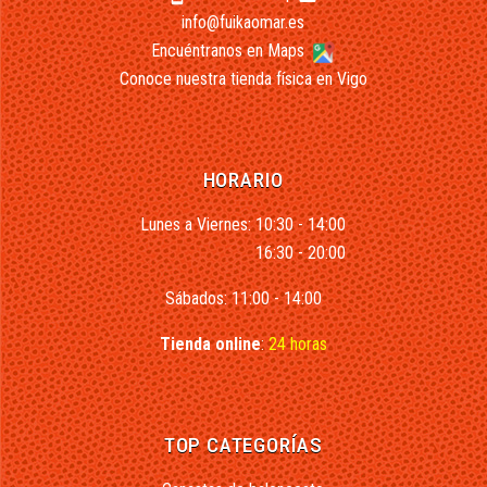
info@fuikaomar.es
Encuéntranos en Maps
Conoce nuestra tienda física en Vigo
HORARIO
Lunes a Viernes: 10:30 - 14:00
16:30 - 20:00
Sábados: 11:00 - 14:00
Tienda online
:
24 horas
TOP CATEGORÍAS