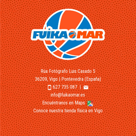
Rúa Fotógrafo Luis Casado 5
36209, Vigo | Pontevedra (España)
627 735 087
|
smartphone
email
info@fuikaomar.es
Encuéntranos en Maps
Conoce nuestra tienda física en Vigo