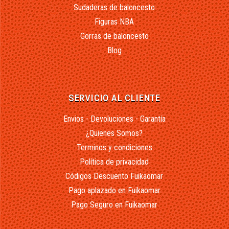
Sudaderas de baloncesto
Figuras NBA
Gorras de baloncesto
Blog
SERVICIO AL CLIENTE
Envios - Devoluciones - Garantía
¿Quienes Somos?
Terminos y condiciones
Política de privacidad
Códigos Descuento Fuikaomar
Pago aplazado en Fuikaomar
Pago Seguro en Fuikaomar