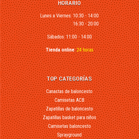
HORARIO
Lunes a Viernes: 10:30 - 14:00
16:30 - 20:00
Sábados: 11:00 - 14:00
Tienda online
:
24 horas
TOP CATEGORÍAS
Canastas de baloncesto
Camisetas ACB
Zapatillas de baloncesto
Zapatillas basket para niños
Camisetas baloncesto
Sprayground