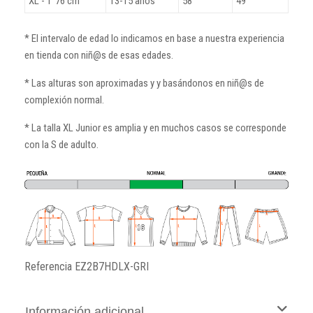
XL - 1´76 cm
13-15 años
58
49
* El intervalo de edad lo indicamos en base a nuestra experiencia
en tienda con niñ@s de esas edades.
* Las alturas son aproximadas y y basándonos en niñ@s de
complexión normal.
* La talla XL Junior es amplia y en muchos casos se corresponde
con la S de adulto.
Referencia
EZ2B7HDLX-GRI
Información adicional