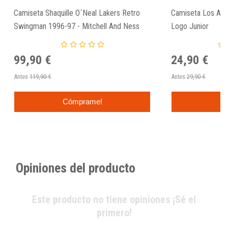
Camiseta Shaquille O´Neal Lakers Retro
Camiseta Los Ang
Swingman 1996-97 - Mitchell And Ness
Logo Junior
99,90 €
24,90 €
Antes
119,90 €
Antes
29,90 €
Cómprame!
C
Opiniones del producto
Este producto no tiene opiniones ¡Sé el
primero!