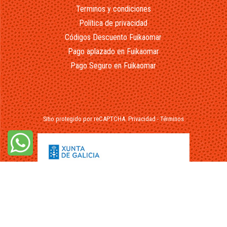
Terminos y condiciones
Política de privacidad
Códigos Descuento Fuikaomar
Pago aplazado en Fuikaomar
Pago Seguro en Fuikaomar
Sitio protegido por reCAPTCHA.
Privacidad
-
Términos