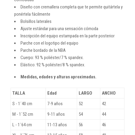
Diseño con cremallera completa que te permite quitártela y
ponértela fácilmente
Bolsillos laterales
Ajuste estándar para una sensación cómoda
Inscripción del equipo estampada en la parte posterior
Parche con el logotipo del equipo
Parche bordado de la NBA
Cuerpo: 93 % poliéster/7 % spandex.
Elástico: 92 % poliéster/8 % spandex.
Medidas, edades y alturas aproximadas.
TALLA
Edad
LARGO
ANCHO
S - 1´40 cm
7-9 años
52
42
M - 1´52 cm
9-11 años
54
44
L - 1´64 cm
11-13 años
56
46