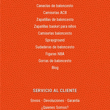
Canastas de baloncesto
Camisetas ACB
Zapatillas de baloncesto
Zapatillas basket para niños
Camisetas baloncesto
Sprayground
Sudaderas de baloncesto
Figuras NBA
Gorras de baloncesto
Blog
SERVICIO AL CLIENTE
Envios - Devoluciones - Garantía
¿Quienes Somos?