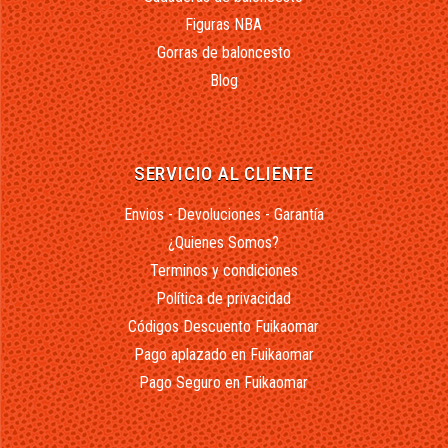
Figuras NBA
Gorras de baloncesto
Blog
SERVICIO AL CLIENTE
Envios - Devoluciones - Garantía
¿Quienes Somos?
Terminos y condiciones
Política de privacidad
Códigos Descuento Fuikaomar
Pago aplazado en Fuikaomar
Pago Seguro en Fuikaomar