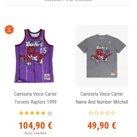
Camiseta Vince Carter
Camiseta Vince Carter
Toronto Raptors 1999
Name And Number Mitchell
Mitchell And Ness Retro
And Ness Toronto Raptors
(2)
Swingman Jersey
Gris
104,90 €
49,90 €
Antes
114,90 €