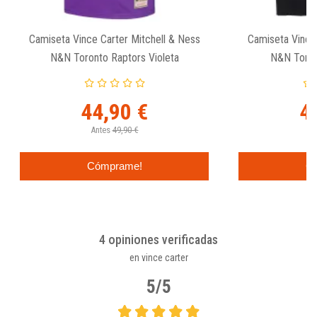
Camiseta Vince Carter Mitchell & Ness
Camiseta Vince 
N&N Toronto Raptors Violeta
N&N Toron
44,90 €
4
Antes
49,90 €
Cómprame!
C
4 opiniones verificadas
en vince carter
5/5