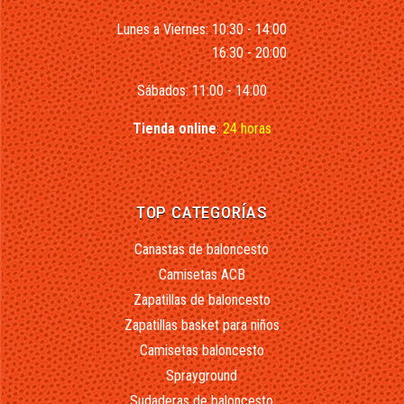
Lunes a Viernes: 10:30 - 14:00
16:30 - 20:00
Sábados: 11:00 - 14:00
Tienda online
:
24 horas
TOP CATEGORÍAS
Canastas de baloncesto
Camisetas ACB
Zapatillas de baloncesto
Zapatillas basket para niños
Camisetas baloncesto
Sprayground
Sudaderas de baloncesto