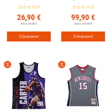
Cover
2003 De Mitchell And Ness
26,90 €
99,90 €
Antes
29,90 €
Antes
119,90 €
Cómprame!
Cómprame!