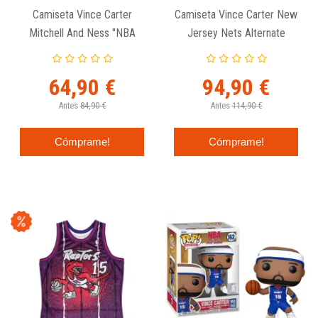
Camiseta Vince Carter
Camiseta Vince Carter New
Mitchell And Ness "NBA
Jersey Nets Alternate
Player Burst"- Toronto
Swingman 2004-05 -
Raptors.
Mitchell And Ness
64,90 €
94,90 €
Antes
84,90 €
Antes
114,90 €
Cómprame!
Cómprame!