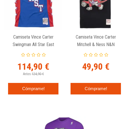
Camiseta Vince Carter
Camiseta Vince Carter
Swingman All Star East
Mitchell & Ness N&N
2004-05 De Mitchell And
Toronto Raptors Negra
Ness
114,90 €
49,90 €
Antes
124,90 €
Cómprame!
Cómprame!