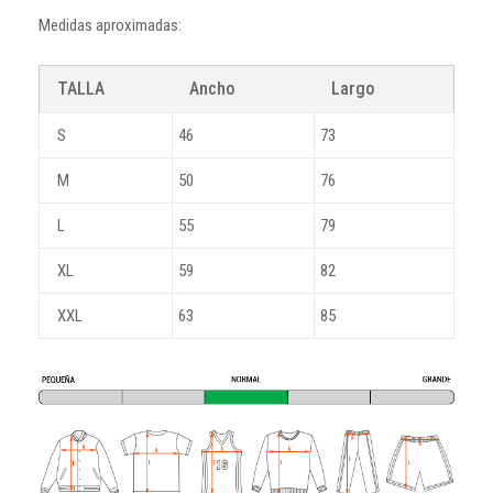
Medidas aproximadas:
TALLA
Ancho
Largo
S
46
73
M
50
76
L
55
79
XL
59
82
XXL
63
85