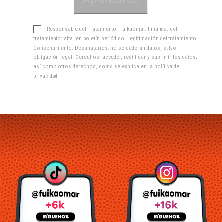
Responsable del Tratamiento: Fuikaomar. Finalidad del
tratamiento: alta en boletín periódico. Legitimación del tratamiento:
Consentimiento. Destinatarios: no se cederán datos, salvo
obligación legal. Derechos: acceder, rectificar y suprimir los datos,
así como otros derechos, como se explica en la
política de
privacidad
.