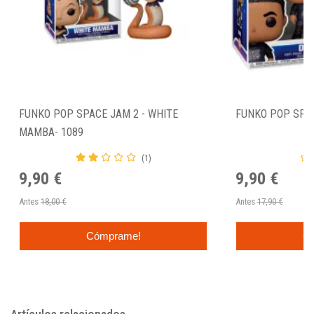
FUNKO POP SPACE JAM 2 - WHITE
FUNKO POP SPAC
MAMBA- 1089
(1)
9,90 €
9,90 €
Antes
18,00 €
Antes
17,90 €
Cómprame!
C