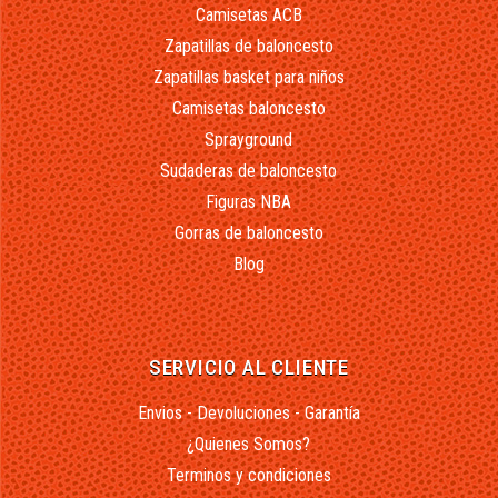
Camisetas ACB
Zapatillas de baloncesto
Zapatillas basket para niños
Camisetas baloncesto
Sprayground
Sudaderas de baloncesto
Figuras NBA
Gorras de baloncesto
Blog
SERVICIO AL CLIENTE
Envios - Devoluciones - Garantía
¿Quienes Somos?
Terminos y condiciones