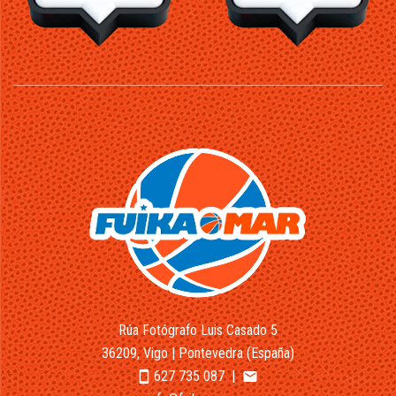
Rúa Fotógrafo Luis Casado 5
36209, Vigo | Pontevedra (España)
627 735 087
|
smartphone
email