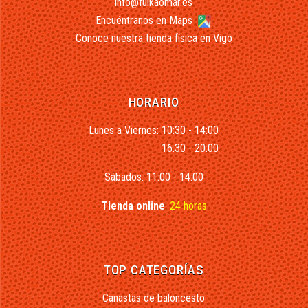
info@fuikaomar.es
Encuéntranos en Maps
Conoce nuestra tienda física en Vigo
HORARIO
Lunes a Viernes: 10:30 - 14:00
16:30 - 20:00
Sábados: 11:00 - 14:00
Tienda online
:
24 horas
TOP CATEGORÍAS
Canastas de baloncesto