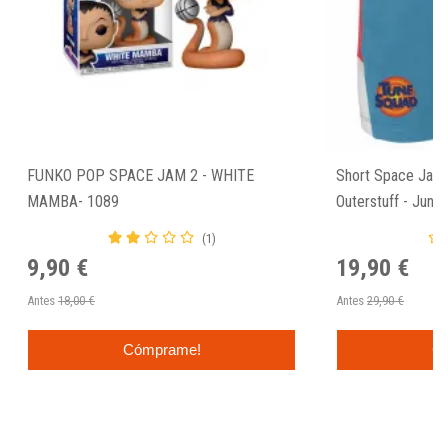
FUNKO POP SPACE JAM 2 - WHITE
Short Space Jam 
MAMBA- 1089
Outerstuff - Junio
(1)
9,90 €
19,90 €
Antes
18,00 €
Antes
29,90 €
Cómprame!
C