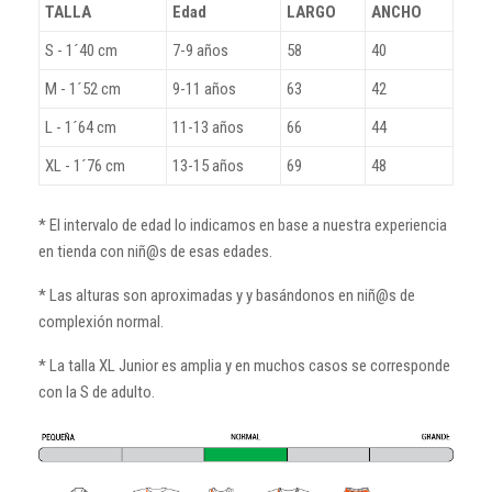
TALLA
Edad
LARGO
ANCHO
S - 1´40 cm
7-9 años
58
40
M - 1´52 cm
9-11 años
63
42
L - 1´64 cm
11-13 años
66
44
XL - 1´76 cm
13-15 años
69
48
* El intervalo de edad lo indicamos en base a nuestra experiencia
en tienda con niñ@s de esas edades.
* Las alturas son aproximadas y y basándonos en niñ@s de
complexión normal.
* La talla XL Junior es amplia y en muchos casos se corresponde
con la S de adulto.