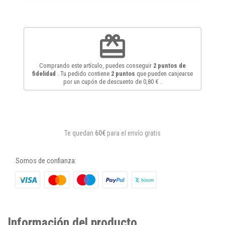
redeem
Comprando este artículo, puedes conseguir
2
puntos de
fidelidad
. Tu pedido contiene
2
puntos
que pueden canjearse
por un cupón de descuento de
0,80 €
.
Te quedan
60€
para el envío gratis
Somos de confianza:
Información del producto