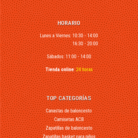
HORARIO
Lunes a Viernes: 10:30 - 14:00
16:30 - 20:00
Sábados: 11:00 - 14:00
Tienda online
:
24 horas
TOP CATEGORÍAS
Canastas de baloncesto
Camisetas ACB
Zapatillas de baloncesto
Zapatillas basket para niños