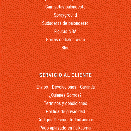
Camisetas baloncesto
Sprayground
Sudaderas de baloncesto
Figuras NBA
Gorras de baloncesto
Blog
SERVICIO AL CLIENTE
Envios - Devoluciones - Garantía
¿Quienes Somos?
Terminos y condiciones
Política de privacidad
Códigos Descuento Fuikaomar
Pago aplazado en Fuikaomar