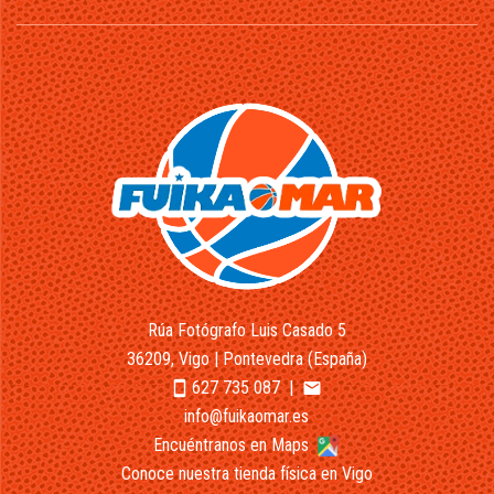
Rúa Fotógrafo Luis Casado 5
36209, Vigo | Pontevedra (España)
627 735 087
|
smartphone
email
info@fuikaomar.es
Encuéntranos en Maps
Conoce nuestra tienda física en Vigo