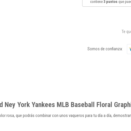
contiene
3
puntos
que pued
Te q
Somos de confianza:
 Ney York Yankees MLB Baseball Floral Graph
or rosa, que podrás combinar con unos vaqueros para tu día a día, demostrand