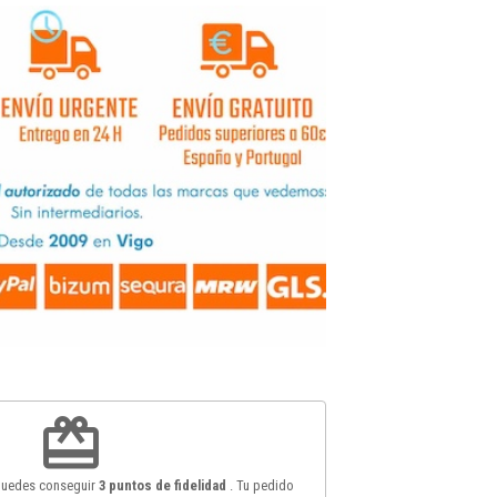
redeem
 puedes conseguir
3
puntos de fidelidad
. Tu pedido