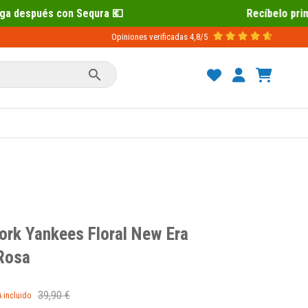
ura 💶
Recíbelo primero 📦 Paga despu
Opiniones verificadas
4,8/5

rk Yankees Floral New Era
Rosa
39,90 €
A incluido