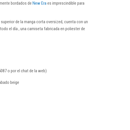
almente bordados de
New Era
es imprescindible para
 superior de la manga corta oversized, cuenta con un
odo el día , una camiseta fabricada en poliester de
087 o por el chat de la web)
cabado beige