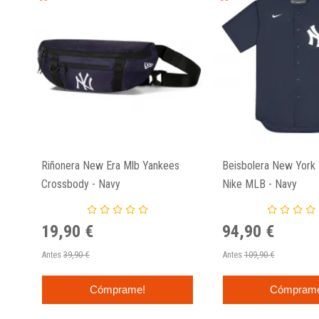
Riñonera New Era Mlb Yankees
Beisbolera New York
Crossbody - Navy
Nike MLB - Navy
19,90 €
94,90 €
Antes
39,90 €
Antes
109,90 €
Cómprame!
Cómpram