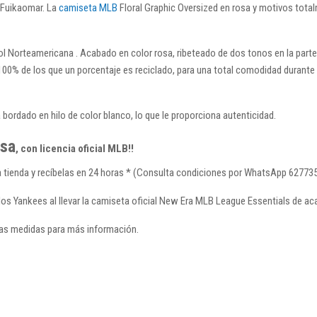
Fuikaomar. La
camiseta MLB
Floral Graphic Oversized en rosa y motivos tot
ol Norteamericana .
Acabado en color rosa, ribeteado de dos tonos en la parte
100% de los que un porcentaje es reciclado, para una total comodidad durante t
a bordado en hilo de color blanco, lo que le proporciona autenticidad.
osa
, con licencia oficial MLB!!
 tienda y recíbelas en 24 horas * (Consulta condiciones por WhatsApp 627735
 los Yankees al llevar la camiseta oficial New Era MLB League Essentials de a
 las medidas para más información.