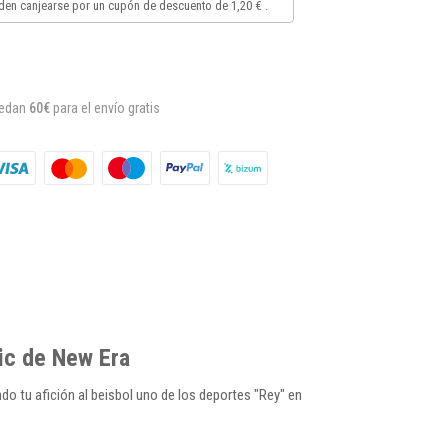
en canjearse por un cupón de descuento de
1,20 €
.
uedan
60€
para el envío gratis
ic de New Era
o tu afición al beisbol uno de los deportes "Rey" en