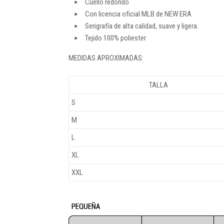
Cuello redondo
Con licencia oficial MLB de NEW ERA
Serigrafía de alta calidad, suave y ligera.
Tejido 100% poliester
MEDIDAS APROXIMADAS:
TALLA
S
M
L
XL
XXL