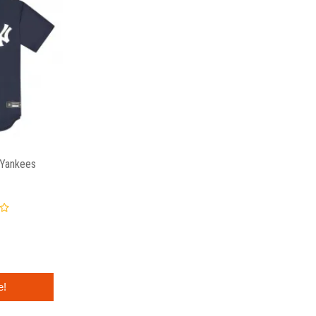
 Yankees
e!