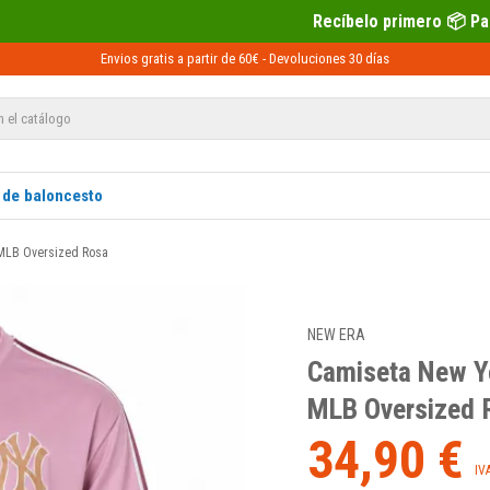
Recíbelo primero 📦 Paga después con Seq
Envios gratis a partir de 60€ -
Devoluciones
30 días
 de baloncesto
 MLB Oversized Rosa
NEW ERA
Camiseta New Yo
MLB Oversized 
34,90 €
IV