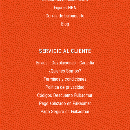
Figuras NBA
Gorras de baloncesto
Blog
SERVICIO AL CLIENTE
Envios - Devoluciones - Garantía
¿Quienes Somos?
Terminos y condiciones
Política de privacidad
Códigos Descuento Fuikaomar
Pago aplazado en Fuikaomar
Pago Seguro en Fuikaomar