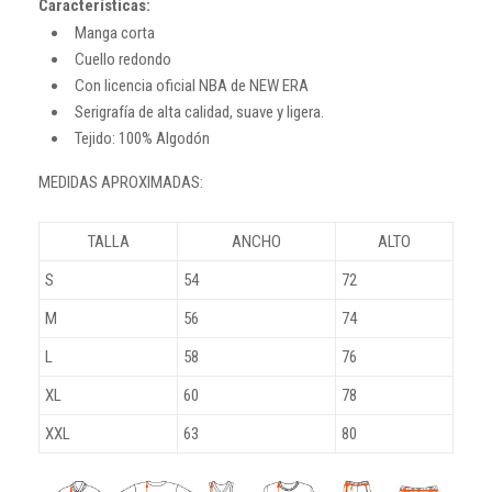
Características:
Manga corta
Cuello redondo
Con licencia oficial NBA de NEW ERA
Serigrafía de alta calidad, suave y ligera.
Tejido: 100% Algodón
MEDIDAS APROXIMADAS:
TALLA
ANCHO
ALTO
S
54
72
M
56
74
L
58
76
XL
60
78
XXL
63
80