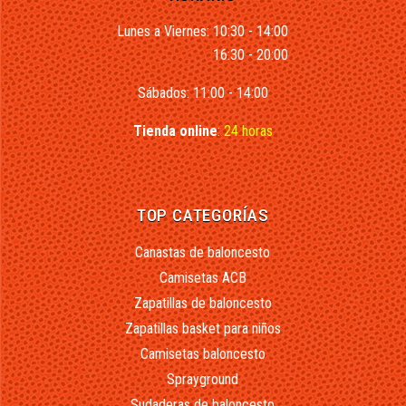
Lunes a Viernes: 10:30 - 14:00
16:30 - 20:00
Sábados: 11:00 - 14:00
Tienda online
:
24 horas
TOP CATEGORÍAS
Canastas de baloncesto
Camisetas ACB
Zapatillas de baloncesto
Zapatillas basket para niños
Camisetas baloncesto
Sprayground
Sudaderas de baloncesto