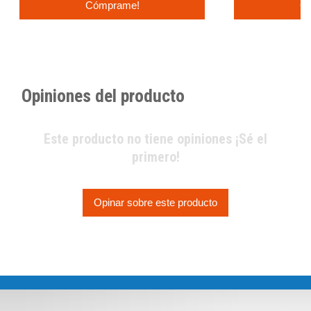
Cómprame!
C
Opiniones del producto
Este producto no tiene opiniones ¡Sé el
primero!
Opinar sobre este producto