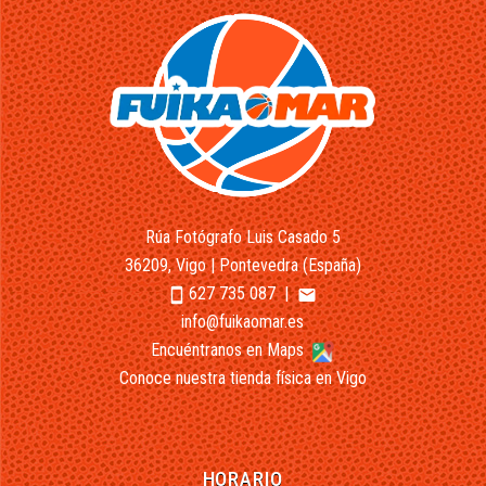
Rúa Fotógrafo Luis Casado 5
36209, Vigo | Pontevedra (España)
627 735 087
|
smartphone
email
info@fuikaomar.es
Encuéntranos en Maps
Conoce nuestra tienda física en Vigo
HORARIO