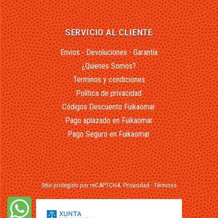
SERVICIO AL CLIENTE
Envios - Devoluciones - Garantía
¿Quienes Somos?
Terminos y condiciones
Política de privacidad
Códigos Descuento Fuikaomar
Pago aplazado en Fuikaomar
Pago Seguro en Fuikaomar
Sitio protegido por reCAPTCHA.
Privacidad
-
Términos