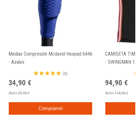
Medias Compresión Mcdavid Hexpad 6446
CAMISETA TIM H
- Azules
- SWINGMAN 199
(5)
34,90 €
94,90 €
Antes
39,90 €
Antes
114,90 €
Cómprame!
C