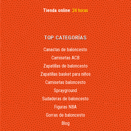
Tienda online
:
24 horas
TOP CATEGORÍAS
Canastas de baloncesto
Camisetas ACB
Zapatillas de baloncesto
Zapatillas basket para niños
Camisetas baloncesto
Sprayground
Sudaderas de baloncesto
Figuras NBA
Gorras de baloncesto
Blog