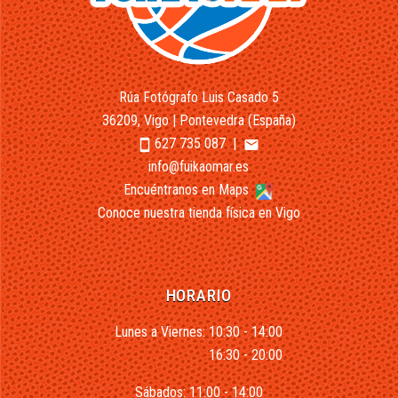
Rúa Fotógrafo Luis Casado 5
36209, Vigo | Pontevedra (España)
627 735 087
|
smartphone
email
info@fuikaomar.es
Encuéntranos en Maps
Conoce nuestra tienda física en Vigo
HORARIO
Lunes a Viernes: 10:30 - 14:00
16:30 - 20:00
Sábados: 11:00 - 14:00