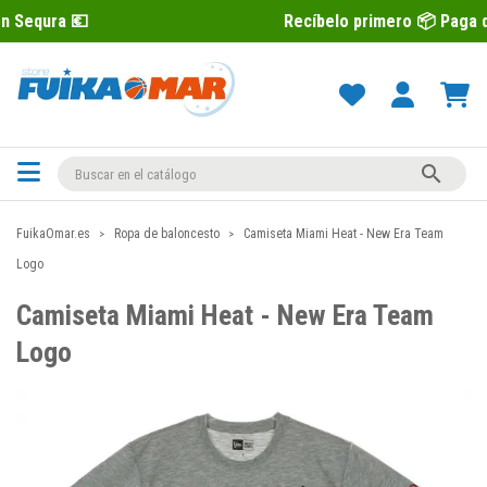
Recíbelo primero 📦 Paga después con S

FuikaOmar.es
Ropa de baloncesto
Camiseta Miami Heat - New Era Team
Logo
Camiseta Miami Heat - New Era Team
Logo