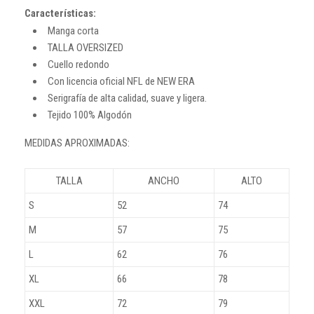
Características:
Manga corta
TALLA OVERSIZED
Cuello redondo
Con licencia oficial NFL de NEW ERA
Serigrafía de alta calidad, suave y ligera.
Tejido 100% Algodón
MEDIDAS APROXIMADAS:
TALLA
ANCHO
ALTO
S
52
74
M
57
75
L
62
76
XL
66
78
XXL
72
79