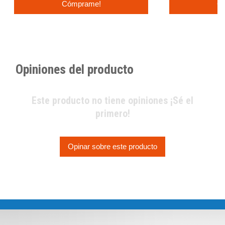
Cómprame!
C
Opiniones del producto
Este producto no tiene opiniones ¡Sé el
primero!
Opinar sobre este producto