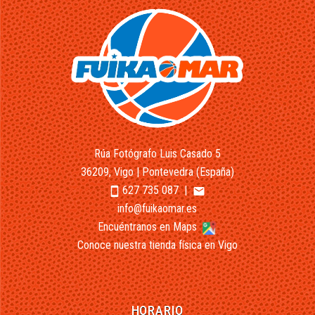
Rúa Fotógrafo Luis Casado 5
36209, Vigo | Pontevedra (España)
627 735 087
|
smartphone
email
info@fuikaomar.es
Encuéntranos en Maps
Conoce nuestra tienda física en Vigo
HORARIO