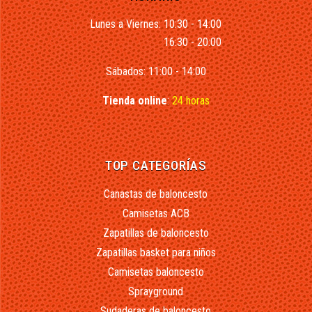
Lunes a Viernes: 10:30 - 14:00
16:30 - 20:00
Sábados: 11:00 - 14:00
Tienda online
:
24 horas
TOP CATEGORÍAS
Canastas de baloncesto
Camisetas ACB
Zapatillas de baloncesto
Zapatillas basket para niños
Camisetas baloncesto
Sprayground
Sudaderas de baloncesto