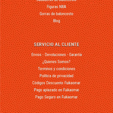
Figuras NBA
Gorras de baloncesto
Blog
SERVICIO AL CLIENTE
Envios - Devoluciones - Garantía
¿Quienes Somos?
Terminos y condiciones
Política de privacidad
Códigos Descuento Fuikaomar
Pago aplazado en Fuikaomar
Pago Seguro en Fuikaomar