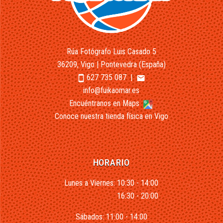
Rúa Fotógrafo Luis Casado 5
36209, Vigo | Pontevedra (España)
627 735 087
|
smartphone
email
info@fuikaomar.es
Encuéntranos en Maps
Conoce nuestra tienda física en Vigo
HORARIO
Lunes a Viernes: 10:30 - 14:00
16:30 - 20:00
Sábados: 11:00 - 14:00