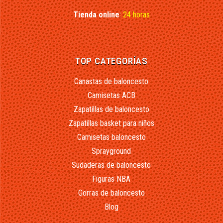
Tienda online
:
24 horas
TOP CATEGORÍAS
Canastas de baloncesto
Camisetas ACB
Zapatillas de baloncesto
Zapatillas basket para niños
Camisetas baloncesto
Sprayground
Sudaderas de baloncesto
Figuras NBA
Gorras de baloncesto
Blog