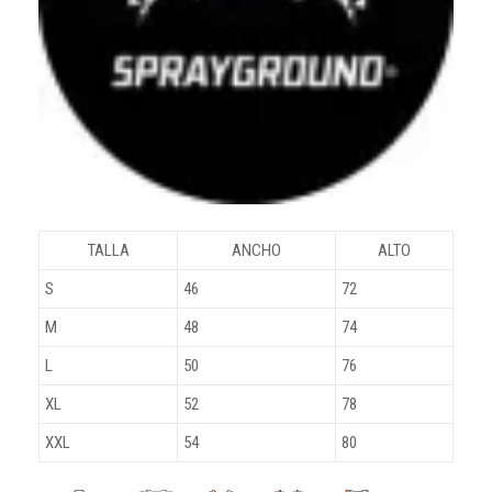
TALLA
ANCHO
ALTO
S
46
72
M
48
74
L
50
76
XL
52
78
XXL
54
80