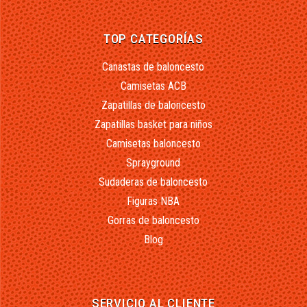
TOP CATEGORÍAS
Canastas de baloncesto
Camisetas ACB
Zapatillas de baloncesto
Zapatillas basket para niños
Camisetas baloncesto
Sprayground
Sudaderas de baloncesto
Figuras NBA
Gorras de baloncesto
Blog
SERVICIO AL CLIENTE