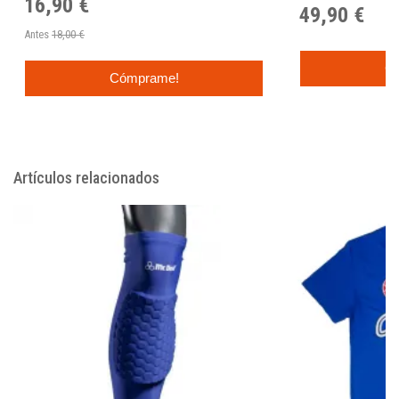
16,90 €
49,90 €
Antes
18,00 €
C
Cómprame!
Artículos relacionados