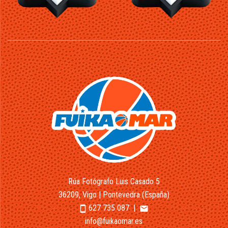
Rúa Fotógrafo Luis Casado 5
36209, Vigo | Pontevedra (España)
627 735 087
|
smartphone
email
info@fuikaomar.es