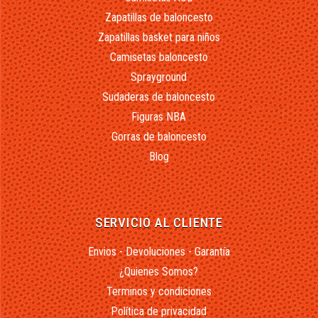
Zapatillas de baloncesto
Zapatillas basket para niños
Camisetas baloncesto
Sprayground
Sudaderas de baloncesto
Figuras NBA
Gorras de baloncesto
Blog
SERVICIO AL CLIENTE
Envios - Devoluciones - Garantía
¿Quienes Somos?
Terminos y condiciones
Política de privacidad