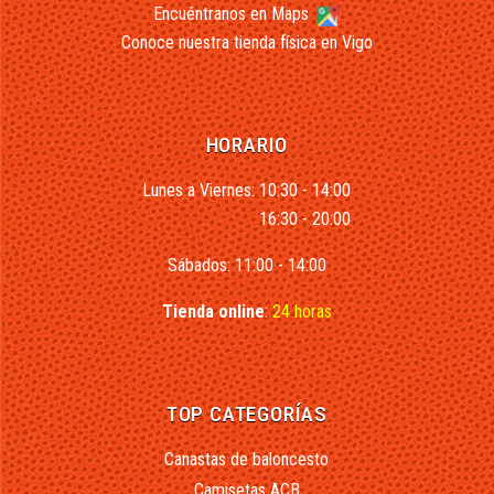
Encuéntranos en Maps
Conoce nuestra tienda física en Vigo
HORARIO
Lunes a Viernes: 10:30 - 14:00
16:30 - 20:00
Sábados: 11:00 - 14:00
Tienda online
:
24 horas
TOP CATEGORÍAS
Canastas de baloncesto
Camisetas ACB