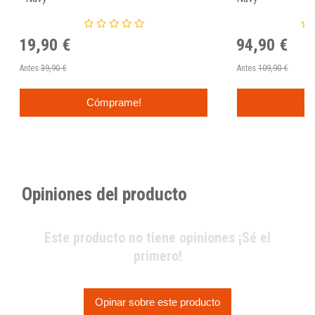
19,90 €
94,90 €
Antes
39,90 €
Antes
109,90 €
Cómprame!
C
Opiniones del producto
Este producto no tiene opiniones ¡Sé el
primero!
Opinar sobre este producto