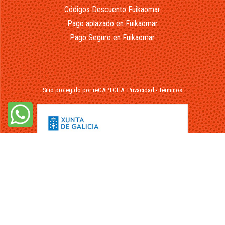
Códigos Descuento Fuikaomar
Pago aplazado en Fuikaomar
Pago Seguro en Fuikaomar
Sitio protegido por reCAPTCHA.
Privacidad
-
Términos