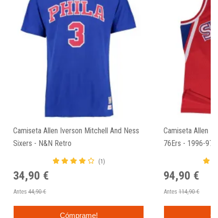
Camiseta Allen Iverson Mitchell And Ness
Camiseta Allen Iv
Sixers - N&N Retro
76Ers - 1996-97 
(1)
34,90 €
94,90 €
Antes
44,90 €
Antes
114,90 €
Cómprame!
C