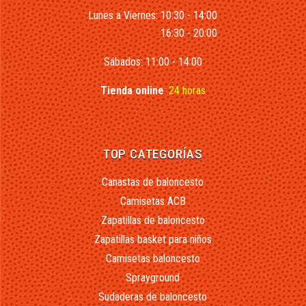
Lunes a Viernes: 10:30 - 14:00
16:30 - 20:00
Sábados: 11:00 - 14:00
Tienda online
:
24 horas
TOP CATEGORÍAS
Canastas de baloncesto
Camisetas ACB
Zapatillas de baloncesto
Zapatillas basket para niños
Camisetas baloncesto
Sprayground
Sudaderas de baloncesto