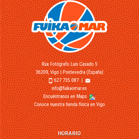
Rúa Fotógrafo Luis Casado 5
36209, Vigo | Pontevedra (España)
627 735 087
|
smartphone
email
info@fuikaomar.es
Encuéntranos en Maps
Conoce nuestra tienda física en Vigo
HORARIO