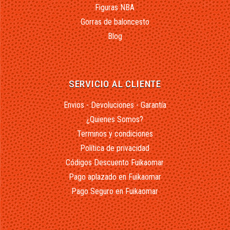
Figuras NBA
Gorras de baloncesto
Blog
SERVICIO AL CLIENTE
Envios - Devoluciones - Garantía
¿Quienes Somos?
Terminos y condiciones
Política de privacidad
Códigos Descuento Fuikaomar
Pago aplazado en Fuikaomar
Pago Seguro en Fuikaomar