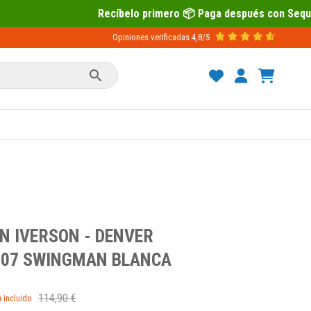
Recíbelo primero 📦 Paga después con Sequra 💶
Opiniones verificadas
4,8/5

N IVERSON - DENVER
-07 SWINGMAN BLANCA
114,90 €
A incluido