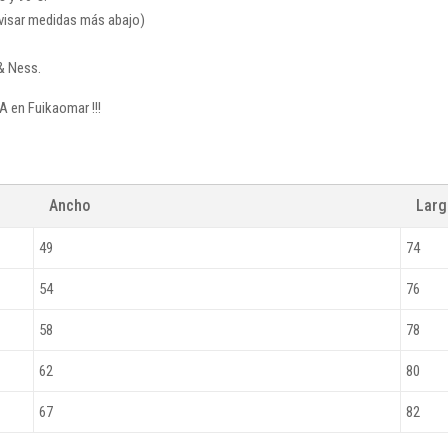
revisar medidas más abajo)
& Ness.
A en Fuikaomar !!!
Ancho
Lar
49
74
54
76
58
78
62
80
67
82